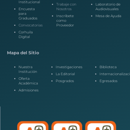
Institucional
Trabaje con
Laboratorio de
Encuesta
Nosotros
Audiovisuales
para
Inscríbete
Mesa de Ayuda
Graduados
como
Convocatorias
Proveedor
Corhuila
Digital
Mapa del Sitio
Nuestra
Investigaciones
Biblioteca
Institución
La Editorial
Internacionalizac
Oferta
Posgrados
Egresados
Académica
Admisiones