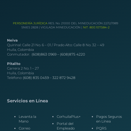
PERSONERÍA JURÍDICA
RES. No. 21000 DEL MINEDUCACIÓN 22/12/1989
SNIES 2828 | VIGILADA MINEDUCACIÓN |
NIT. 800.107.584-2
Neiva
Quirinal: Calle 21 No. 6 – 01 / Prado Alto: Calle 8 No. 32 – 49
Huila, Colombia
Conmutador:
(608)863 0969 –
(608)875 4220
Pitalito
Carrera 2 No. 1 – 27
Huila, Colombia
Teléfono:
(608) 835 0459
–
322 872 9428
Servicios en Línea
Levanta la
CorhuilaPlus+
Pagos Seguros
Mano
en Línea
Portal del
Correo
Empleado
PQRS