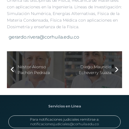
Orienta las disciplinas de Física, Mecánica de Materiales
con aplicaciones en la Ingeniería. Líneas de Investigación:
Simulación Numérica, Energías Alternativas, Física de la
Materia Condensada, Física Médica con aplicaciones en
Dosimetría y enseñanza de la Física.
gerardo.rivera@corhuila.edu.co
Néstor Alonso
Diego Mauricio
Pachón Pedraza
Echeverry Suaza
Servicios en Línea
Para notificaciones judiciales remitirse a:
notificacionesjudiciales@corhuila.edu.co