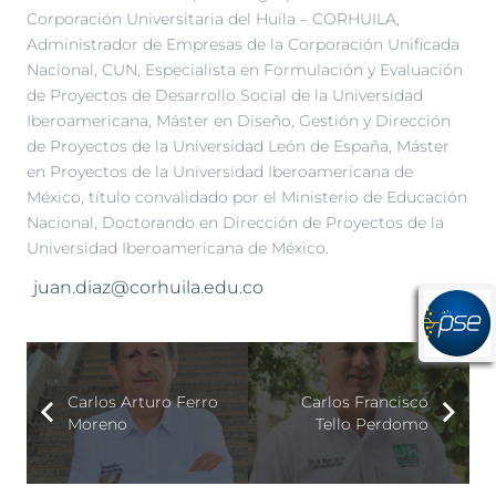
Corporación Universitaria del Huila – CORHUILA,
Administrador de Empresas de la Corporación Unificada
Nacional, CUN, Especialista en Formulación y Evaluación
de Proyectos de Desarrollo Social de la Universidad
Iberoamericana, Máster en Diseño, Gestión y Dirección
de Proyectos de la Universidad León de España, Máster
en Proyectos de la Universidad Iberoamericana de
México, título convalidado por el Ministerio de Educación
Nacional, Doctorando en Dirección de Proyectos de la
Universidad Iberoamericana de México.
juan.diaz@corhuila.edu.co
Carlos Arturo Ferro
Carlos Francisco
Moreno
Tello Perdomo