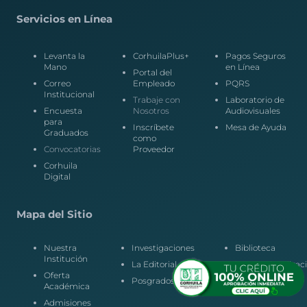
Servicios en Línea
Levanta la
CorhuilaPlus+
Pagos Seguros
Mano
en Línea
Portal del
Correo
Empleado
PQRS
Institucional
Trabaje con
Laboratorio de
Encuesta
Nosotros
Audiovisuales
para
Inscríbete
Mesa de Ayuda
Graduados
como
Convocatorias
Proveedor
Corhuila
Digital
Mapa del Sitio
Nuestra
Investigaciones
Biblioteca
Institución
La Editorial
Internacionalizac
Oferta
Posgrados
Egresados
Académica
Admisiones