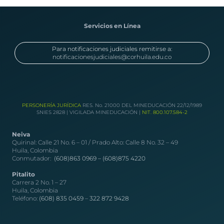
Servicios en Línea
Para notificaciones judiciales remitirse a:
notificacionesjudiciales@corhuila.edu.co
PERSONERÍA JURÍDICA
RES. No. 21000 DEL MINEDUCACIÓN 22/12/1989
SNIES 2828 | VIGILADA MINEDUCACIÓN |
NIT. 800.107.584-2
Neiva
Quirinal: Calle 21 No. 6 – 01 / Prado Alto: Calle 8 No. 32 – 49
Huila, Colombia
Conmutador:
(608)863 0969 –
(608)875 4220
Pitalito
Carrera 2 No. 1 – 27
Huila, Colombia
Teléfono:
(608) 835 0459
–
322 872 9428