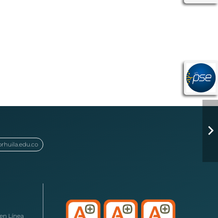
orhuila.edu.co
en Línea