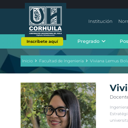
Institución
Nor
Pregrado
Po
Inscríbete aquí
Inicio
Facultad de Ingeniería
Viviana Lemus Bol
Viv
Docente
Ingenier
Estratégi
universita