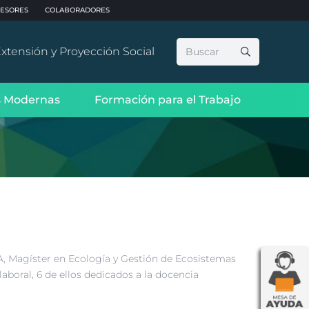
ESORES
COLABORADORES
Buscar:
xtensión y Proyección Social
 Modernas
Formación para el Trabajo
A, Magíster en Ecología y Gestión de Ecosistemas
aboral, 6 de ellos dedicados a la docencia