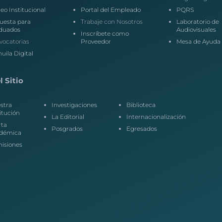
eo Institucional
Portal del Empleado
PQRS
uesta para
Trabaje con Nosotros
Laboratorio de
duados
Audiovisuales
Inscríbete como
vocatorias
Proveedor
Mesa de Ayuda
uila Digital
 Sitio
stra
Investigaciones
Biblioteca
itución
La Editorial
Internacionalización
rta
Posgrados
Egresados
démica
isiones