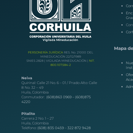
Corr
Enc
Gra
Con
Corh
Mapa del
PERSONERÍA JURÍDICA
RES. No. 21000 DEL
MINEDUCACIÓN 22/12/1989
SNIES 2828 | VIGILADA MINEDUCACIÓN |
NIT.
Nue
800.107.584-2
Inst
Ofe
Neiva
Aca
Quirinal: Calle 21 No. 6 – 01 / Prado Alto: Calle
Adm
8 No. 32 – 49
Huila, Colombia
Conmutador:
(608)863 0969 –
(608)875
4220
Pitalito
Carrera 2 No. 1 – 27
Huila, Colombia
Teléfono:
(608) 835 0459
–
322 872 9428