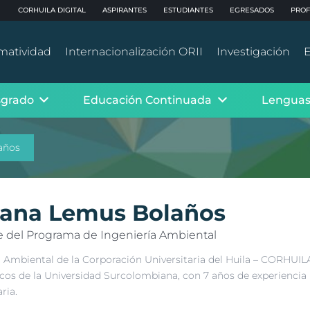
CORHUILA DIGITAL
ASPIRANTES
ESTUDIANTES
EGRESADOS
PROF
matividad
Internacionalización ORII
Investigación
E
sgrado
Educación Continuada
Lenguas
años
iana Lemus Bolaños
 del Programa de Ingeniería Ambiental
a Ambiental de la Corporación Universitaria del Huila – CORHUIL
cos de la Universidad Surcolombiana, con 7 años de experiencia l
ria.