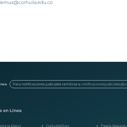
a.lemus@corhuila.edu.co
ínea
Para notificaciones judiciales remitirse a:
notificacionesjudiciales@c
s en Línea
anta la Mano
CorhuilaPlus+
Pagos Seguros 