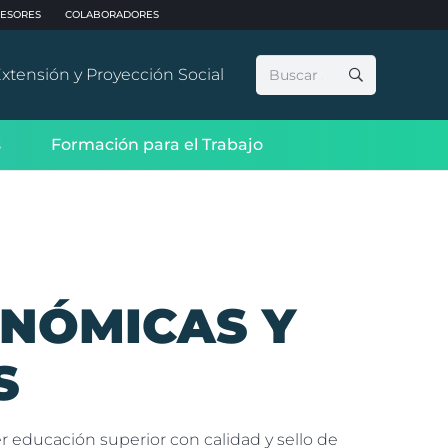
ESORES
COLABORADORES
Buscar:
xtensión y Proyección Social
s
Formación para el Trabajo
ONÓMICAS Y
S
r educación superior con calidad y sello de