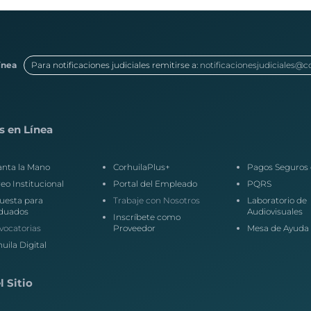
ínea
Para notificaciones judiciales remitirse a:
notificacionesjudiciales@c
s en Línea
anta la Mano
CorhuilaPlus+
Pagos Seguros 
eo Institucional
Portal del Empleado
PQRS
uesta para
Trabaje con Nosotros
Laboratorio de
duados
Audiovisuales
Inscríbete como
vocatorias
Proveedor
Mesa de Ayuda
uila Digital
 Sitio