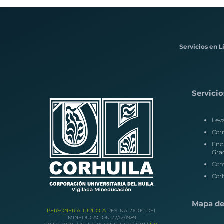
Servicios en L
Servicio
Lev
Corr
Enc
Gra
Con
Corh
Mapa del
PERSONERÍA JURÍDICA
RES. No. 21000 DEL
MINEDUCACIÓN 22/12/1989