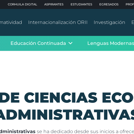
CORHUILA DIGITAL
ASPIRANTES
ESTUDIANTES
EGRESADOS
PROF
matividad
Internacionalización ORII
Investigación
E
Educación Continuada
Lenguas Moderna
DE CIENCIAS EC
ADMINISTRATIVA
dministrativas
se ha dedicado desde sus inicios a ofrece