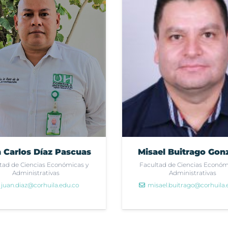
 Carlos Díaz Pascuas
Misael Buitrago Gon
tad de Ciencias Económicas y
Facultad de Ciencias Económ
Administrativas
Administrativas
juan.diaz@corhuila.edu.co
misael.buitrago@corhuila.