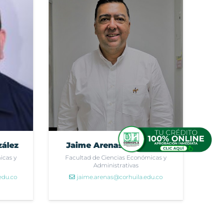
zález
Jaime Arenas Mosquera
icas y
Facultad de Ciencias Económicas y
Administrativas
edu.co
jaime.arenas@corhuila.edu.co