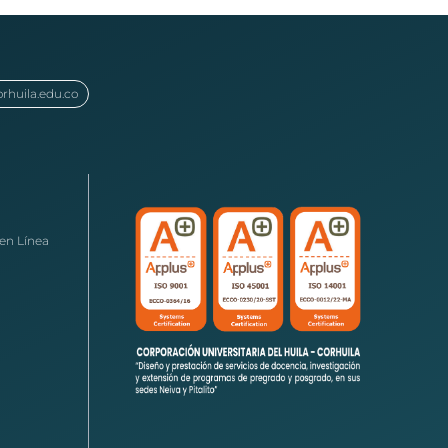
orhuila.edu.co
en Línea