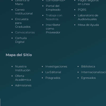
Levanta la
CorhuilaPlus+
Pagos Seguros
Mano
en Línea
Portal del
Correo
Empleado
PQRS
Institucional
Trabaje con
Laboratorio de
Encuesta
Nosotros
Audiovisuales
para
Inscríbete
Mesa de Ayuda
Graduados
como
Convocatorias
Proveedor
Corhuila
Digital
Mapa del Sitio
Nuestra
Investigaciones
Biblioteca
Institución
La Editorial
Internacionalizac
Oferta
Posgrados
Egresados
Académica
Admisiones