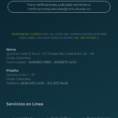
Para notificaciones judiciales remitirse a:
notificacionesjudiciales@corhuila.edu.co
PERSONERÍA JURÍDICA
RES. No. 21000 DEL MINEDUCACIÓN 22/12/1989
SNIES 2828 | VIGILADA MINEDUCACIÓN |
NIT. 800.107.584-2
Neiva
Quirinal: Calle 21 No. 6 – 01 / Prado Alto: Calle 8 No. 32 – 49
Huila, Colombia
Conmutador:
(608)863 0969 –
(608)875 4220
Pitalito
Carrera 2 No. 1 – 27
Huila, Colombia
Teléfono:
(608) 835 0459
–
322 872 9428
Servicios en Línea