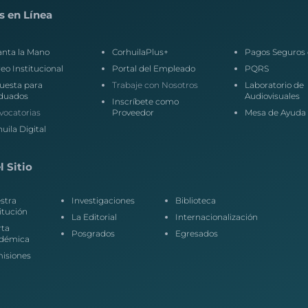
s en Línea
anta la Mano
CorhuilaPlus+
Pagos Seguros 
eo Institucional
Portal del Empleado
PQRS
uesta para
Trabaje con Nosotros
Laboratorio de
duados
Audiovisuales
Inscríbete como
vocatorias
Proveedor
Mesa de Ayuda
uila Digital
 Sitio
stra
Investigaciones
Biblioteca
itución
La Editorial
Internacionalización
rta
Posgrados
Egresados
démica
isiones