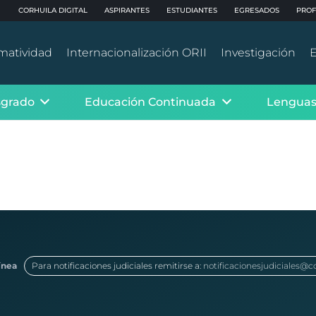
CORHUILA DIGITAL
ASPIRANTES
ESTUDIANTES
EGRESADOS
PROF
matividad
Internacionalización ORII
Investigación
E
sgrado
Educación Continuada
Lenguas
ínea
Para notificaciones judiciales remitirse a:
notificacionesjudiciales@c