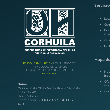
Servicio
Lev
Corr
Enc
Gra
Con
Corh
Mapa del
PERSONERÍA JURÍDICA
RES. No. 21000 DEL
MINEDUCACIÓN 22/12/1989
SNIES 2828 | VIGILADA MINEDUCACIÓN |
NIT.
Nue
800.107.584-2
Inst
Ofe
Neiva
Aca
Quirinal: Calle 21 No. 6 – 01 / Prado Alto: Calle
Adm
8 No. 32 – 49
Huila, Colombia
Conmutador:
(608)863 0969 –
(608)875
4220