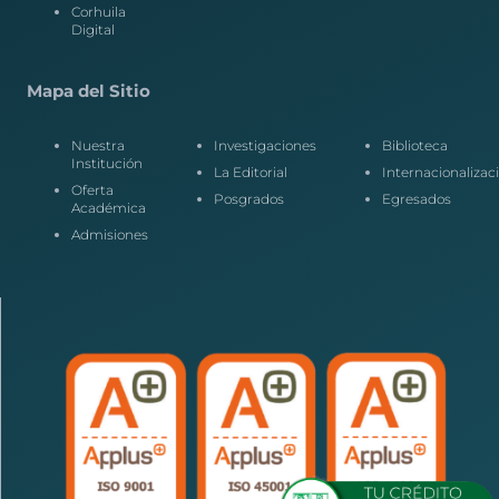
Corhuila
Digital
Mapa del Sitio
Nuestra
Investigaciones
Biblioteca
Institución
La Editorial
Internacionalizac
Oferta
Posgrados
Egresados
Académica
Admisiones