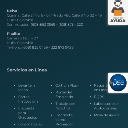
Neiva
Quirinal: Calle 21 No. 6 – 01 / Prado Alto: Calle 8 No. 32 – 49
Huila, Colombia
Conmutador:
(608)863 0969 –
(608)875 4220
Pitalito
Carrera 2 No. 1 – 27
Huila, Colombia
Teléfono:
(608) 835 0459
–
322 872 9428
Servicios en Línea
Levanta la
CorhuilaPlus+
Pagos Seguros
Mano
en Línea
Portal del
Correo
Empleado
PQRS
Institucional
Trabaje con
Laboratorio de
Encuesta
Nosotros
Audiovisuales
para
Inscríbete
Mesa de Ayuda
Graduados
como
Convocatorias
Proveedor