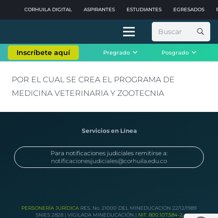
CORHUILA DIGITAL
ASPIRANTES
ESTUDIANTES
EGRESADOS
Buscar:
Inscríbete aquí
Pregrado
Posgrado
POR EL CUAL SE CREA EL PROGRAMA DE
MEDICINA VETERINARIA Y ZOOTECNIA
Servicios en Línea
Para notificaciones judiciales remitirse a:
notificacionesjudiciales@corhuila.edu.co
PERSONERÍA JURÍDICA
RES. No. 21000 DEL MINEDUCACIÓN 22/12/1989
SNIES 2828 | VIGILADA MINEDUCACIÓN |
NIT. 800.107.584-2