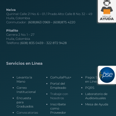
Neiva
Quirinal: Calle 21 No. 6 – 01 / Prado Alto: Calle 8 No. 32 – 49
Huila, Colombia
Conmutador:
(608)863 0969 –
(608)875 4220
Pitalito
Carrera 2 No. 1 – 27
Huila, Colombia
Teléfono:
(608) 835 0459
–
322 872 9428
Servicios en Línea
Levanta la
CorhuilaPlus+
Pagos Seguros
Mano
en Línea
Portal del
Correo
Empleado
PQRS
Institucional
Trabaje con
Laboratorio de
Encuesta
Nosotros
Audiovisuales
para
Inscríbete
Mesa de Ayuda
Graduados
como
Convocatorias
Proveedor