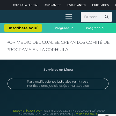
CORHUILA DIGITAL
ASPIRANTES
ESTUDIANTES
EGRESADOS
Buscar:
Inscríbete aquí
Pregrado
Posgrado
POR MEDIO DEL CUAL SE CREAN LOS COMITÉ DE
PROGRAMA EN LA CORHUILA
Servicios en Línea
Para notificaciones judiciales remitirse a:
notificacionesjudiciales@corhuila.edu.co
PERSONERÍA JURÍDICA
RES. No. 21000 DEL MINEDUCACIÓN 22/12/1989
SNIES 2828 | VIGILADA MINEDUCACIÓN |
NIT. 800.107.584-2