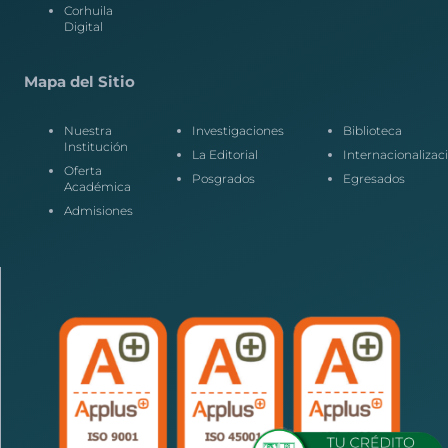
Corhuila
Digital
Mapa del Sitio
Nuestra
Investigaciones
Biblioteca
Institución
La Editorial
Internacionalizac
Oferta
Posgrados
Egresados
Académica
Admisiones