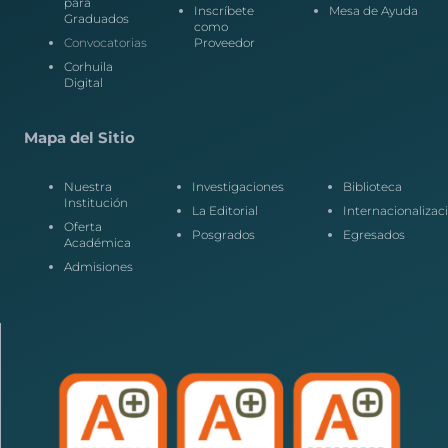
para
Inscríbete
Mesa de Ayuda
Graduados
como
Convocatorias
Proveedor
Corhuila
Digital
Mapa del Sitio
Nuestra
Investigaciones
Biblioteca
Institución
La Editorial
Internacionalizac
Oferta
Posgrados
Egresados
Académica
Admisiones