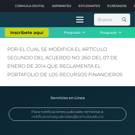
CORHUILA DIGITAL
ASPIRANTES
ESTUDIANTES
EGRESADOS
Buscar:
Inscríbete aquí
Pregrado
Posgrado
POR EL CUAL SE MODIFICA EL ARTÍCULO
SEGUNDO DEL ACUERDO NO. 260 DEL 07 DE
ENERO DE 2014 QUE REGLAMENTA EL
PORTAFOLIO DE LOS RECURSOS FINANCIEROS
Servicios en Línea
Para notificaciones judiciales remitirse a:
notificacionesjudiciales@corhuila.edu.co