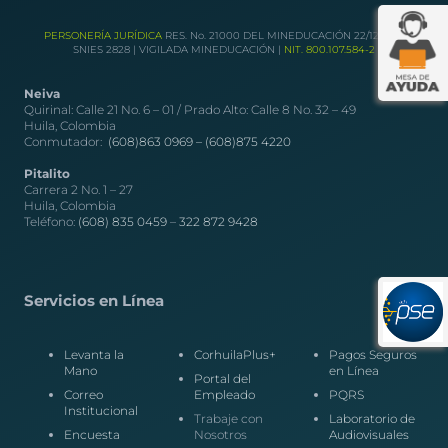
PERSONERÍA JURÍDICA
RES. No. 21000 DEL MINEDUCACIÓN 22/12/1989
SNIES 2828 | VIGILADA MINEDUCACIÓN |
NIT. 800.107.584-2
Neiva
Quirinal: Calle 21 No. 6 – 01 / Prado Alto: Calle 8 No. 32 – 49
Huila, Colombia
Conmutador:
(608)863 0969 –
(608)875 4220
Pitalito
Carrera 2 No. 1 – 27
Huila, Colombia
Teléfono:
(608) 835 0459
–
322 872 9428
Servicios en Línea
Levanta la
CorhuilaPlus+
Pagos Seguros
Mano
en Línea
Portal del
Correo
Empleado
PQRS
Institucional
Trabaje con
Laboratorio de
Encuesta
Nosotros
Audiovisuales