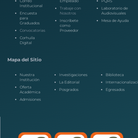
Correo
Empleado
PQRS
Institucional
Trabaje con
Laboratorio de
Encuesta
Nosotros
Audiovisuales
para
Inscríbete
Mesa de Ayuda
Graduados
como
Convocatorias
Proveedor
Corhuila
Digital
Mapa del Sitio
Nuestra
Investigaciones
Biblioteca
Institución
La Editorial
Internacionalizac
Oferta
Posgrados
Egresados
Académica
Admisiones