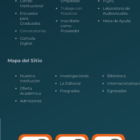
Correo
Empleado
PQRS
Institucional
Trabaje con
Laboratorio de
Encuesta
Nosotros
Audiovisuales
para
Inscríbete
Mesa de Ayuda
Graduados
como
Convocatorias
Proveedor
Corhuila
Digital
Mapa del Sitio
Nuestra
Investigaciones
Biblioteca
Institución
La Editorial
Internacionalizac
Oferta
Posgrados
Egresados
Académica
Admisiones