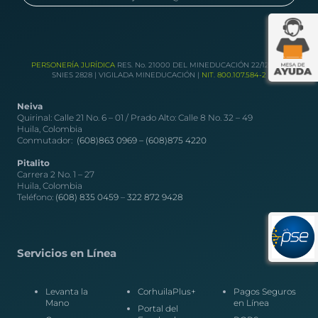
PERSONERÍA JURÍDICA
RES. No. 21000 DEL MINEDUCACIÓN 22/12/1989
SNIES 2828 | VIGILADA MINEDUCACIÓN |
NIT. 800.107.584-2
Neiva
Quirinal: Calle 21 No. 6 – 01 / Prado Alto: Calle 8 No. 32 – 49
Huila, Colombia
Conmutador:
(608)863 0969 –
(608)875 4220
Pitalito
Carrera 2 No. 1 – 27
Huila, Colombia
Teléfono:
(608) 835 0459
–
322 872 9428
Servicios en Línea
Levanta la
CorhuilaPlus+
Pagos Seguros
Mano
en Línea
Portal del