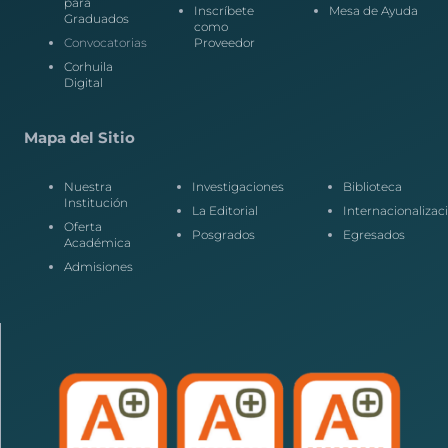
para
Inscríbete
Mesa de Ayuda
Graduados
como
Convocatorias
Proveedor
Corhuila
Digital
Mapa del Sitio
Nuestra
Investigaciones
Biblioteca
Institución
La Editorial
Internacionalizac
Oferta
Posgrados
Egresados
Académica
Admisiones