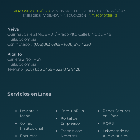
PERSONERÍA JURÍDICA
RES. No. 21000 DEL MINEDUCACIÓN 22/12/1989
SNIES 2828 | VIGILADA MINEDUCACIÓN |
NIT. 800.107.584-2
Neiva
Quirinal: Calle 21 No. 6 – 01 / Prado Alto: Calle 8 No. 32 – 49
Huila, Colombia
Conmutador:
(608)863 0969 –
(608)875 4220
Pitalito
Carrera 2 No. 1 – 27
Huila, Colombia
Teléfono:
(608) 835 0459
–
322 872 9428
Servicios en Línea
Levanta la
CorhuilaPlus+
Pagos Seguros
Mano
en Línea
Portal del
Correo
Empleado
PQRS
Institucional
Trabaje con
Laboratorio de
Encuesta
Nosotros
Audiovisuales