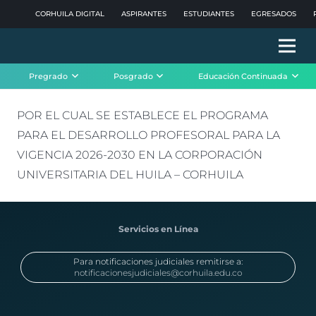
CORHUILA DIGITAL
ASPIRANTES
ESTUDIANTES
EGRESADOS
Pregrado
Posgrado
Educación Continuada
POR EL CUAL SE ESTABLECE EL PROGRAMA
PARA EL DESARROLLO PROFESORAL PARA LA
VIGENCIA 2026-2030 EN LA CORPORACIÓN
UNIVERSITARIA DEL HUILA – CORHUILA
Servicios en Línea
Para notificaciones judiciales remitirse a:
notificacionesjudiciales@corhuila.edu.co