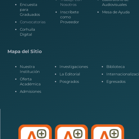
Encuesta
Nosotros
Audiovisuales
para
Inscríbete
Mesa de Ayuda
Graduados
como
Convocatorias
Proveedor
Corhuila
Digital
Mapa del Sitio
Nuestra
Investigaciones
Biblioteca
Institución
La Editorial
Internacionalizac
Oferta
Posgrados
Egresados
Académica
Admisiones