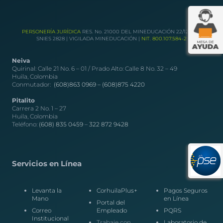
PERSONERÍA JURÍDICA
RES. No. 21000 DEL MINEDUCACIÓN 22/12/1989
SNIES 2828 | VIGILADA MINEDUCACIÓN |
NIT. 800.107.584-2
Neiva
Quirinal: Calle 21 No. 6 – 01 / Prado Alto: Calle 8 No. 32 – 49
Huila, Colombia
Conmutador:
(608)863 0969 –
(608)875 4220
Pitalito
Carrera 2 No. 1 – 27
Huila, Colombia
Teléfono:
(608) 835 0459
–
322 872 9428
Servicios en Línea
Levanta la
CorhuilaPlus+
Pagos Seguros
Mano
en Línea
Portal del
Correo
Empleado
PQRS
Institucional
Trabaje con
Laboratorio de