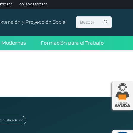
ESORES
COLABORADORES
Buscar:
xtensión y Proyección Social
 Modernas
Formación para el Trabajo
orhuila.edu.co