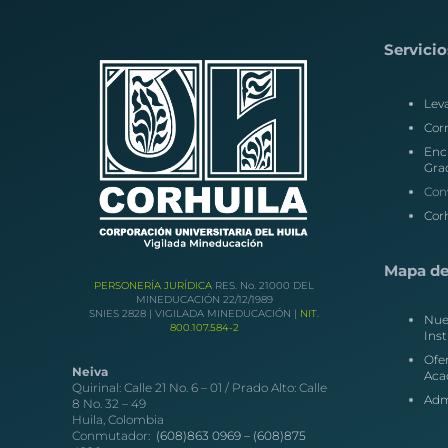
Servicio
Lev
Corr
Enc
Gra
Con
Corh
Mapa del
PERSONERÍA JURÍDICA
RES. No. 21000 DEL
MINEDUCACIÓN 22/12/1989
SNIES 2828 | VIGILADA MINEDUCACIÓN |
NIT.
Nue
800.107.584-2
Inst
Ofe
Neiva
Aca
Quirinal: Calle 21 No. 6 – 01 / Prado Alto: Calle
Adm
8 No. 32 – 49
Huila, Colombia
Conmutador:
(608)863 0969 –
(608)875