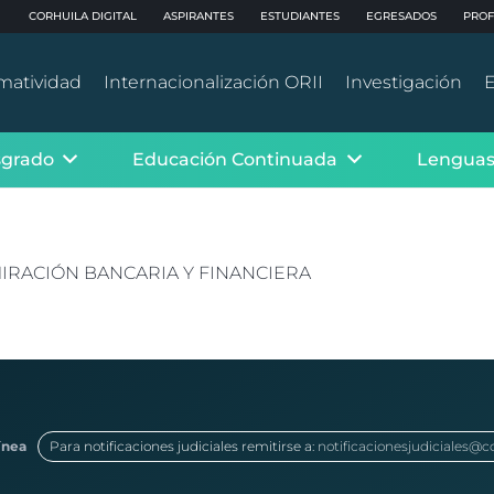
CORHUILA DIGITAL
ASPIRANTES
ESTUDIANTES
EGRESADOS
PROF
matividad
Internacionalización ORII
Investigación
E
sgrado
Educación Continuada
Lenguas
IRACIÓN BANCARIA Y FINANCIERA
ínea
Para notificaciones judiciales remitirse a:
notificacionesjudiciales@c