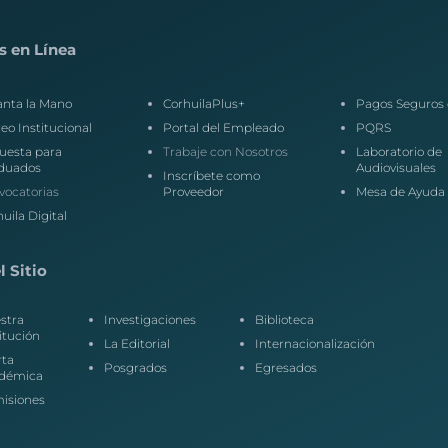
s en Línea
anta la Mano
CorhuilaPlus+
Pagos Seguros 
eo Institucional
Portal del Empleado
PQRS
uesta para
Trabaje con Nosotros
Laboratorio de
duados
Audiovisuales
Inscríbete como
vocatorias
Proveedor
Mesa de Ayuda
uila Digital
 Sitio
stra
Investigaciones
Biblioteca
itución
La Editorial
Internacionalización
rta
Posgrados
Egresados
démica
isiones