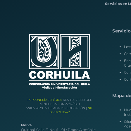
Servicios en L
Servicio
Lev
Corr
Enc
Gra
Con
Corh
Mapa del
PERSONERÍA JURÍDICA
RES. No. 21000 DEL
MINEDUCACIÓN 22/12/1989
SNIES 2828 | VIGILADA MINEDUCACIÓN |
NIT.
Nue
800.107.584-2
Inst
Ofe
Neiva
Aca
Quirinal: Calle 21 No. 6 – 01 / Prado Alto: Calle