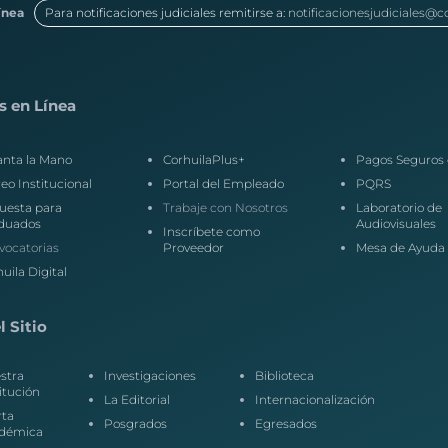
ínea
Para notificaciones judiciales remitirse a:
notificacionesjudiciales@c
s en Línea
anta la Mano
CorhuilaPlus+
Pagos Seguros 
eo Institucional
Portal del Empleado
PQRS
uesta para
Trabaje con Nosotros
Laboratorio de
duados
Audiovisuales
Inscríbete como
vocatorias
Proveedor
Mesa de Ayuda
uila Digital
 Sitio
stra
Investigaciones
Biblioteca
itución
La Editorial
Internacionalización
rta
Posgrados
Egresados
démica