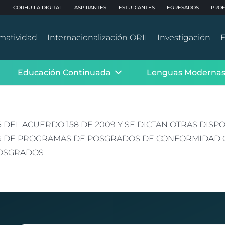
CORHUILA DIGITAL
ASPIRANTES
ESTUDIANTES
EGRESADOS
PROF
matividad
Internacionalización ORII
Investigación
E
Educación Continuada
Lenguas Moderna
6 DEL ACUERDO 158 DE 2009 Y SE DICTAN OTRAS DIS
ES DE PROGRAMAS DE POSGRADOS DE CONFORMIDAD C
POSGRADOS