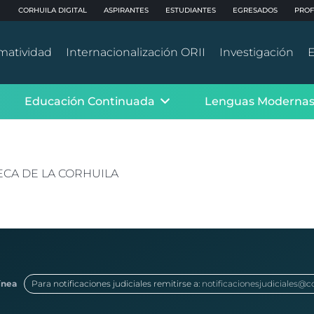
CORHUILA DIGITAL
ASPIRANTES
ESTUDIANTES
EGRESADOS
PROF
matividad
Internacionalización ORII
Investigación
E
Educación Continuada
Lenguas Moderna
ECA DE LA CORHUILA
ínea
Para notificaciones judiciales remitirse a:
notificacionesjudiciales@c