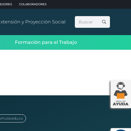
ESORES
COLABORADORES
Buscar:
xtensión y Proyección Social
s
Formación para el Trabajo
orhuila.edu.co