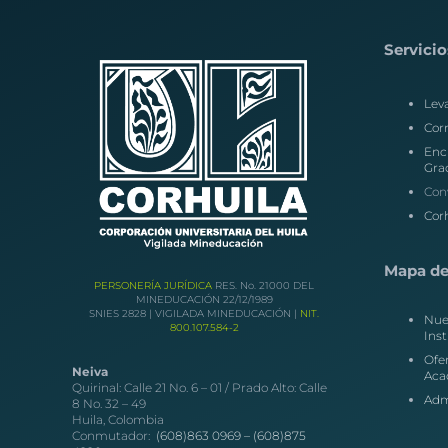
Servicio
Lev
Corr
Enc
Gra
Con
Corh
Mapa del
PERSONERÍA JURÍDICA
RES. No. 21000 DEL
MINEDUCACIÓN 22/12/1989
SNIES 2828 | VIGILADA MINEDUCACIÓN |
NIT.
Nue
800.107.584-2
Inst
Ofe
Neiva
Aca
Quirinal: Calle 21 No. 6 – 01 / Prado Alto: Calle
Adm
8 No. 32 – 49
Huila, Colombia
Conmutador:
(608)863 0969 –
(608)875