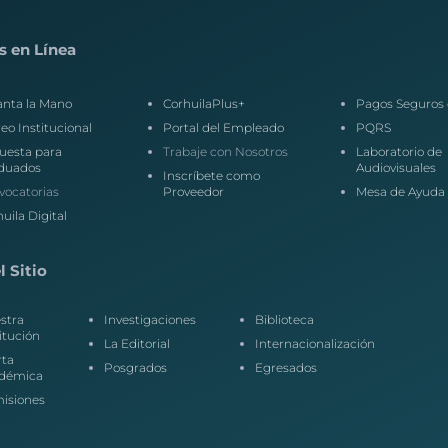
s en Línea
anta la Mano
CorhuilaPlus+
Pagos Seguros 
eo Institucional
Portal del Empleado
PQRS
uesta para
Trabaje con Nosotros
Laboratorio de
duados
Audiovisuales
Inscríbete como
vocatorias
Proveedor
Mesa de Ayuda
uila Digital
 Sitio
stra
Investigaciones
Biblioteca
itución
La Editorial
Internacionalización
rta
Posgrados
Egresados
démica
isiones