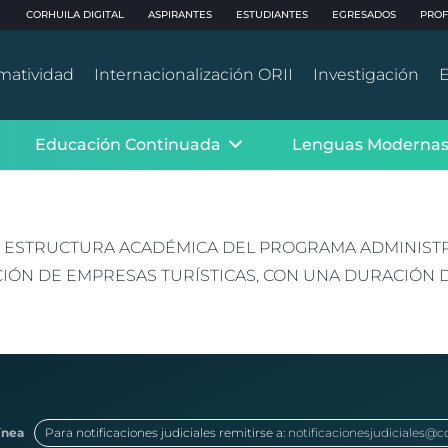
CORHUILA DIGITAL
ASPIRANTES
ESTUDIANTES
EGRESADOS
PROF
matividad
Internacionalización ORII
Investigación
E
Educación Continuada
Lenguas Moderna
A ESTRUCTURA ACADÉMICA DEL PROGRAMA ADMINISTRA
ÓN DE EMPRESAS TURÍSTICAS, CON UNA DURACIÓN DE
ínea
Para notificaciones judiciales remitirse a:
notificacionesjudiciales@c