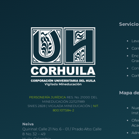
Servicio
Lev
Corr
Enc
Gra
Con
Corh
Mapa del
PERSONERÍA JURÍDICA
RES. No. 21000 DEL
MINEDUCACIÓN 22/12/1989
SNIES 2828 | VIGILADA MINEDUCACIÓN |
NIT.
Nue
800.107.584-2
Inst
Ofe
Neiva
Aca
Quirinal: Calle 21 No. 6 – 01 / Prado Alto: Calle
Adm
8 No. 32 – 49
Huila, Colombia