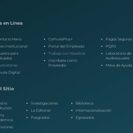
s en Línea
anta la Mano
CorhuilaPlus+
Pagos Seguros 
eo Institucional
Portal del Empleado
PQRS
uesta para
Trabaje con Nosotros
Laboratorio de
duados
Audiovisuales
Inscríbete como
vocatorias
Proveedor
Mesa de Ayuda
uila Digital
 Sitio
stra
Investigaciones
Biblioteca
itución
La Editorial
Internacionalización
rta
Posgrados
Egresados
démica
isiones