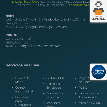
PERSONERÍA JURÍDICA
RES. No. 21000 DEL MINEDUCACIÓN 22/12/1989
SNIES 2828 | VIGILADA MINEDUCACIÓN |
NIT. 800.107.584-2
Neiva
Quirinal: Calle 21 No. 6 – 01 / Prado Alto: Calle 8 No. 32 – 49
Huila, Colombia
Conmutador:
(608)863 0969 –
(608)875 4220
Pitalito
Carrera 2 No. 1 – 27
Huila, Colombia
Teléfono:
(608) 835 0459
–
322 872 9428
Servicios en Línea
Levanta la
CorhuilaPlus+
Pagos Seguros
Mano
en Línea
Portal del
Correo
Empleado
PQRS
Institucional
Trabaje con
Laboratorio de
Encuesta
Nosotros
Audiovisuales
para
Inscríbete
Mesa de Ayuda
Graduados
como