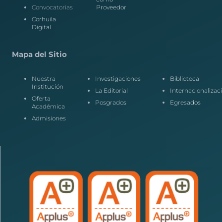
Convocatorias
Proveedor
Corhuila
Digital
Mapa del Sitio
Nuestra
Investigaciones
Biblioteca
Institución
La Editorial
Internacionalizac
Oferta
Posgrados
Egresados
Académica
Admisiones