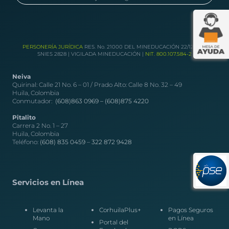
PERSONERÍA JURÍDICA
RES. No. 21000 DEL MINEDUCACIÓN 22/12/1989
SNIES 2828 | VIGILADA MINEDUCACIÓN |
NIT. 800.107.584-2
Neiva
Quirinal: Calle 21 No. 6 – 01 / Prado Alto: Calle 8 No. 32 – 49
Huila, Colombia
Conmutador:
(608)863 0969 –
(608)875 4220
Pitalito
Carrera 2 No. 1 – 27
Huila, Colombia
Teléfono:
(608) 835 0459
–
322 872 9428
Servicios en Línea
Levanta la
CorhuilaPlus+
Pagos Seguros
Mano
en Línea
Portal del