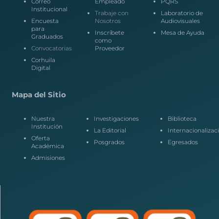
Correo
Empleado
PQRS
Institucional
Trabaje con
Laboratorio de
Encuesta
Nosotros
Audiovisuales
para
Inscríbete
Mesa de Ayuda
Graduados
como
Convocatorias
Proveedor
Corhuila
Digital
Mapa del Sitio
Nuestra
Investigaciones
Biblioteca
Institución
La Editorial
Internacionalizac
Oferta
Posgrados
Egresados
Académica
Admisiones