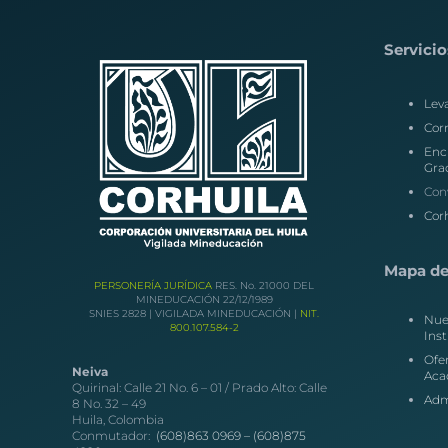
Servicio
Lev
Corr
Enc
Gra
Con
Corh
Mapa del
PERSONERÍA JURÍDICA
RES. No. 21000 DEL
MINEDUCACIÓN 22/12/1989
SNIES 2828 | VIGILADA MINEDUCACIÓN |
NIT.
Nue
800.107.584-2
Inst
Ofe
Neiva
Aca
Quirinal: Calle 21 No. 6 – 01 / Prado Alto: Calle
Adm
8 No. 32 – 49
Huila, Colombia
Conmutador:
(608)863 0969 –
(608)875