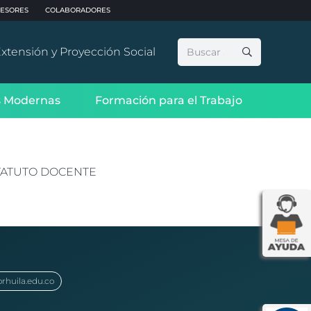
ESORES
COLABORADORES
Buscar:
xtensión y Proyección Social
 Modernas
Formación para el Trabajo
STATUTO DOCENTE
orhuila.edu.co