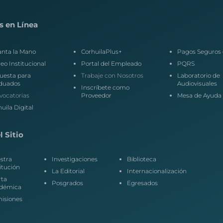
s en Línea
anta la Mano
CorhuilaPlus+
Pagos Seguros 
eo Institucional
Portal del Empleado
PQRS
uesta para
Trabaje con Nosotros
Laboratorio de
duados
Audiovisuales
Inscríbete como
vocatorias
Proveedor
Mesa de Ayuda
uila Digital
 Sitio
stra
Investigaciones
Biblioteca
itución
La Editorial
Internacionalización
rta
Posgrados
Egresados
démica
isiones