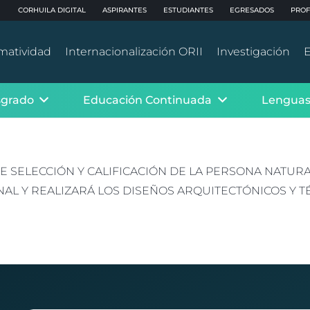
CORHUILA DIGITAL
ASPIRANTES
ESTUDIANTES
EGRESADOS
PROF
matividad
Internacionalización ORII
Investigación
E
sgrado
Educación Continuada
Lenguas
E SELECCIÓN Y CALIFICACIÓN DE LA PERSONA NATUR
AL Y REALIZARÁ LOS DISEÑOS ARQUITECTÓNICOS Y TÉ