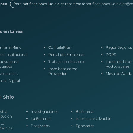
ínea
Para notificaciones judiciales remitirse a:
notificacionesjudiciales@c
s en Línea
anta la Mano
CorhuilaPlus+
Pagos Seguros 
eo Institucional
Portal del Empleado
PQRS
uesta para
Trabaje con Nosotros
Laboratorio de
duados
Audiovisuales
Inscríbete como
vocatorias
Proveedor
Mesa de Ayuda
uila Digital
 Sitio
stra
Investigaciones
Biblioteca
itución
La Editorial
Internacionalización
rta
Posgrados
Egresados
démica