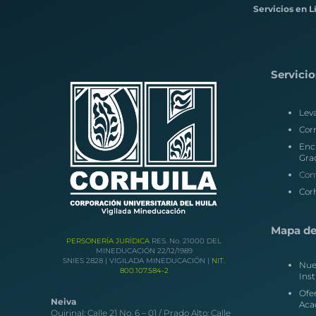
Servicios en L
Servicio
Lev
Corr
Enc
Gra
Con
Corh
Mapa del
PERSONERÍA JURÍDICA
RES. No. 21000 DEL
MINEDUCACIÓN 22/12/1989
SNIES 2828 | VIGILADA MINEDUCACIÓN |
NIT.
Nue
800.107.584-2
Inst
Ofe
Neiva
Aca
Quirinal: Calle 21 No. 6 – 01 / Prado Alto: Calle