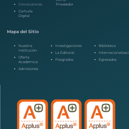
Convocatorias
Proveedor
Corhuila
Digital
Mapa del Sitio
Nuestra
Investigaciones
Biblioteca
Institución
La Editorial
Internacionalizac
Oferta
Posgrados
Egresados
Académica
Admisiones