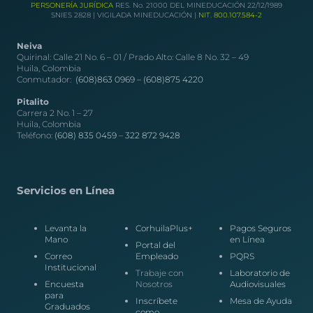
PERSONERÍA JURÍDICA
RES. No. 21000 DEL MINEDUCACIÓN 22/12/1989
SNIES 2828 | VIGILADA MINEDUCACIÓN |
NIT. 800.107.584-2
Neiva
Quirinal: Calle 21 No. 6 – 01 / Prado Alto: Calle 8 No. 32 – 49
Huila, Colombia
Conmutador:
(608)863 0969 –
(608)875 4220
Pitalito
Carrera 2 No. 1 – 27
Huila, Colombia
Teléfono:
(608) 835 0459
–
322 872 9428
Servicios en Línea
Levanta la
CorhuilaPlus+
Pagos Seguros
Mano
en Línea
Portal del
Correo
Empleado
PQRS
Institucional
Trabaje con
Laboratorio de
Encuesta
Nosotros
Audiovisuales
para
Inscríbete
Mesa de Ayuda
Graduados
como