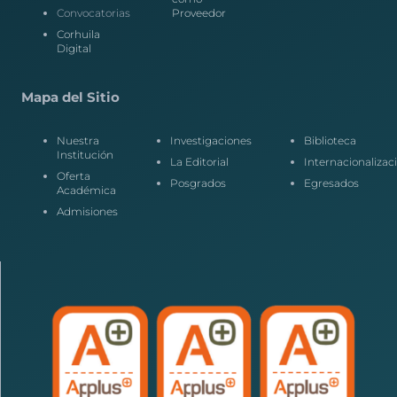
Convocatorias
Proveedor
Corhuila
Digital
Mapa del Sitio
Nuestra
Investigaciones
Biblioteca
Institución
La Editorial
Internacionalizac
Oferta
Posgrados
Egresados
Académica
Admisiones