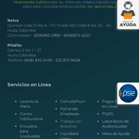
PERSONERÍA JURÍDICA
RES. No. 21000 DEL MINEDUCACIÓN 22/12/1989
SNIES 2828 | VIGILADA MINEDUCACIÓN |
NIT. 800.107.584-2
Neiva
Quirinal: Calle 21 No. 6 – 01 / Prado Alto: Calle 8 No. 32 – 49
Huila, Colombia
Conmutador:
(608)863 0969 –
(608)875 4220
Pitalito
Carrera 2 No. 1 – 27
Huila, Colombia
Teléfono:
(608) 835 0459
–
322 872 9428
Servicios en Línea
Levanta la
CorhuilaPlus+
Pagos Seguros
Mano
en Línea
Portal del
Correo
Empleado
PQRS
Institucional
Trabaje con
Laboratorio de
Encuesta
Nosotros
Audiovisuales
para
Inscríbete
Mesa de Ayuda
Graduados
como