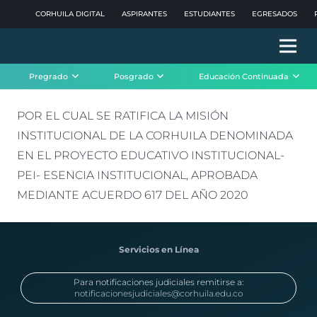
CORHUILA DIGITAL
ASPIRANTES
ESTUDIANTES
EGRESADOS
Pregrado
Posgrado
Educación Continuada
POR EL CUAL SE RATIFICA LA MISIÓN
INSTITUCIONAL DE LA CORHUILA DENOMINADA
EN EL PROYECTO EDUCATIVO INSTITUCIONAL-
PEI- ESENCIA INSTITUCIONAL, APROBADA
MEDIANTE ACUERDO 617 DEL AÑO 2020
Servicios en Línea
Para notificaciones judiciales remitirse a:
notificacionesjudiciales@corhuila.edu.co