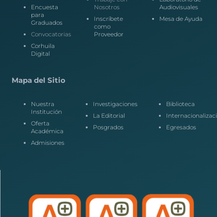
Encuesta
Nosotros
Audiovisuales
para
Inscríbete
Mesa de Ayuda
Graduados
como
Convocatorias
Proveedor
Corhuila
Digital
Mapa del Sitio
Nuestra
Investigaciones
Biblioteca
Institución
La Editorial
Internacionalizac
Oferta
Posgrados
Egresados
Académica
Admisiones