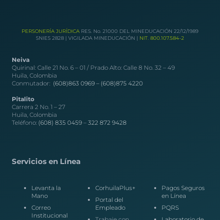
PERSONERÍA JURÍDICA
RES. No. 21000 DEL MINEDUCACIÓN 22/12/1989
SNIES 2828 | VIGILADA MINEDUCACIÓN |
NIT. 800.107.584-2
Neiva
Quirinal: Calle 21 No. 6 – 01 / Prado Alto: Calle 8 No. 32 – 49
Huila, Colombia
Conmutador:
(608)863 0969 –
(608)875 4220
Pitalito
Carrera 2 No. 1 – 27
Huila, Colombia
Teléfono:
(608) 835 0459
–
322 872 9428
Servicios en Línea
Levanta la
CorhuilaPlus+
Pagos Seguros
Mano
en Línea
Portal del
Correo
Empleado
PQRS
Institucional
Trabaje con
Laboratorio de