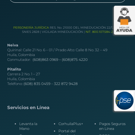
PERSONERÍA JURÍDICA
RES. No. 21000 DEL MINEDUCACIÓN 22/12/1989
SNIES 2828 | VIGILADA MINEDUCACIÓN |
NIT. 800.107.584-2
Neiva
Quirinal: Calle 21 No. 6 – 01 / Prado Alto: Calle 8 No. 32 – 49
Huila, Colombia
Conmutador:
(608)863 0969 –
(608)875 4220
Pitalito
Carrera 2 No. 1 – 27
Huila, Colombia
Teléfono:
(608) 835 0459
–
322 872 9428
Servicios en Línea
Levanta la
CorhuilaPlus+
Pagos Seguros
Mano
en Línea
Portal del