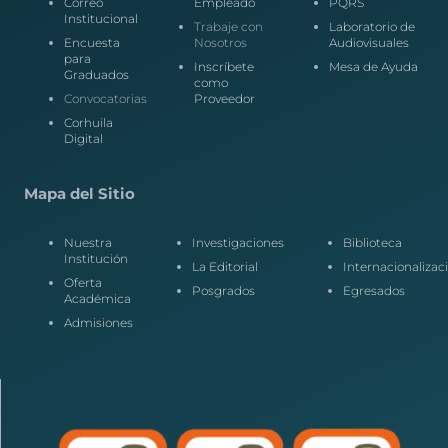
Correo
Empleado
PQRS
Institucional
Trabaje con
Laboratorio de
Encuesta
Nosotros
Audiovisuales
para
Inscríbete
Mesa de Ayuda
Graduados
como
Convocatorias
Proveedor
Corhuila
Digital
Mapa del Sitio
Nuestra
Investigaciones
Biblioteca
Institución
La Editorial
Internacionalizac
Oferta
Posgrados
Egresados
Académica
Admisiones