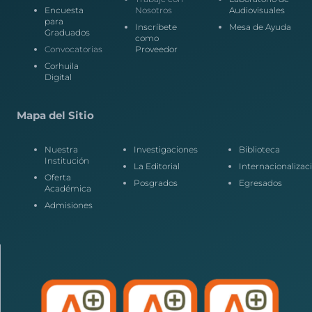
Encuesta
Nosotros
Audiovisuales
para
Inscríbete
Mesa de Ayuda
Graduados
como
Convocatorias
Proveedor
Corhuila
Digital
Mapa del Sitio
Nuestra
Investigaciones
Biblioteca
Institución
La Editorial
Internacionalizac
Oferta
Posgrados
Egresados
Académica
Admisiones