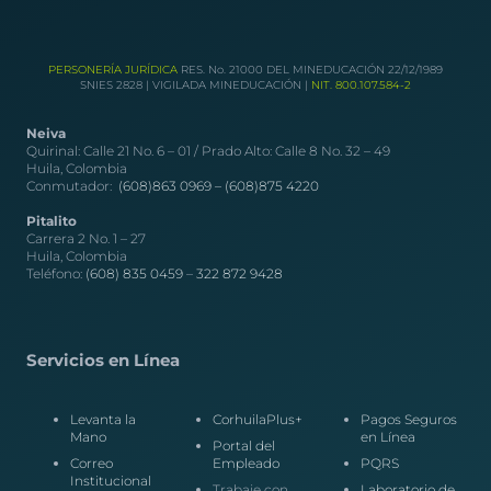
PERSONERÍA JURÍDICA
RES. No. 21000 DEL MINEDUCACIÓN 22/12/1989
SNIES 2828 | VIGILADA MINEDUCACIÓN |
NIT. 800.107.584-2
Neiva
Quirinal: Calle 21 No. 6 – 01 / Prado Alto: Calle 8 No. 32 – 49
Huila, Colombia
Conmutador:
(608)863 0969 –
(608)875 4220
Pitalito
Carrera 2 No. 1 – 27
Huila, Colombia
Teléfono:
(608) 835 0459
–
322 872 9428
Servicios en Línea
Levanta la
CorhuilaPlus+
Pagos Seguros
Mano
en Línea
Portal del
Correo
Empleado
PQRS
Institucional
Trabaje con
Laboratorio de