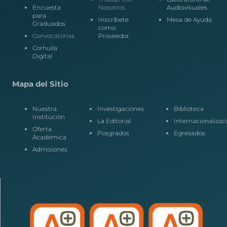
Encuesta
Nosotros
Audiovisuales
para
Inscríbete
Mesa de Ayuda
Graduados
como
Convocatorias
Proveedor
Corhuila
Digital
Mapa del Sitio
Nuestra
Investigaciones
Biblioteca
Institución
La Editorial
Internacionalizac
Oferta
Posgrados
Egresados
Académica
Admisiones