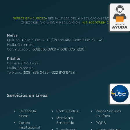
PERSONERÍA JURÍDICA
RES. No. 21000 DEL MINEDUCACIÓN 22/12/1989
SNIES 2828 | VIGILADA MINEDUCACIÓN |
NIT. 800.107.584-2
Neiva
Quirinal: Calle 21 No. 6 – 01 / Prado Alto: Calle 8 No. 32 – 49
Huila, Colombia
Conmutador:
(608)863 0969 –
(608)875 4220
Pitalito
Carrera 2 No. 1 – 27
Huila, Colombia
Teléfono:
(608) 835 0459
–
322 872 9428
Servicios en Línea
Levanta la
CorhuilaPlus+
Pagos Seguros
Mano
en Línea
Portal del
Correo
Empleado
PQRS
Institucional
Trabaje con
Laboratorio de