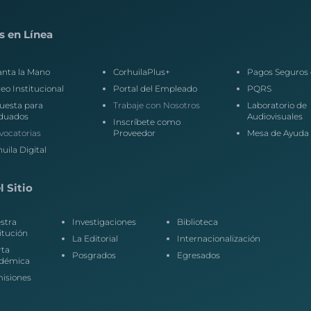
s en Línea
anta la Mano
CorhuilaPlus+
Pagos Seguros 
eo Institucional
Portal del Empleado
PQRS
uesta para
Trabaje con Nosotros
Laboratorio de
duados
Audiovisuales
Inscríbete como
vocatorias
Proveedor
Mesa de Ayuda
uila Digital
 Sitio
stra
Investigaciones
Biblioteca
itución
La Editorial
Internacionalización
rta
Posgrados
Egresados
démica
isiones