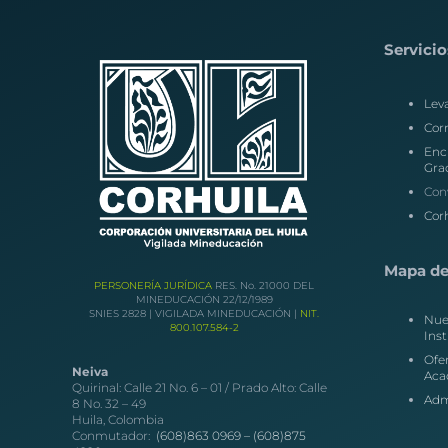
Servicio
Lev
Corr
Enc
Gra
Con
Corh
Mapa del
PERSONERÍA JURÍDICA
RES. No. 21000 DEL
MINEDUCACIÓN 22/12/1989
SNIES 2828 | VIGILADA MINEDUCACIÓN |
NIT.
Nue
800.107.584-2
Inst
Ofe
Neiva
Aca
Quirinal: Calle 21 No. 6 – 01 / Prado Alto: Calle
Adm
8 No. 32 – 49
Huila, Colombia
Conmutador:
(608)863 0969 –
(608)875