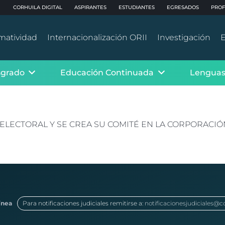
CORHUILA DIGITAL
ASPIRANTES
ESTUDIANTES
EGRESADOS
PROF
matividad
Internacionalización ORII
Investigación
E
sgrado
Educación Continuada
Lenguas
ELECTORAL Y SE CREA SU COMITÉ EN LA CORPORACIÓN
ínea
Para notificaciones judiciales remitirse a:
notificacionesjudiciales@c