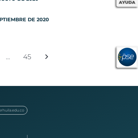
EPTIEMBRE DE 2020
…
45
orhuila.edu.co