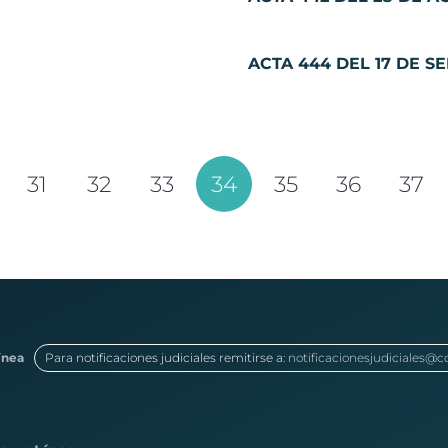
ACTA 444 DEL 17 DE S
31
32
33
34
35
36
37
ínea
Para notificaciones judiciales remitirse a:
notificacionesjudiciales@c