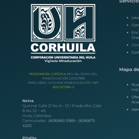
Servicio
Lev
Corr
Enc
Gra
Con
Corh
Mapa del
PERSONERÍA JURÍDICA
RES. No. 21000 DEL
MINEDUCACIÓN 22/12/1989
SNIES 2828 | VIGILADA MINEDUCACIÓN |
NIT.
Nue
800.107.584-2
Inst
Ofe
Neiva
Aca
Quirinal: Calle 21 No. 6 – 01 / Prado Alto: Calle
Adm
8 No. 32 – 49
Huila, Colombia
Conmutador:
(608)863 0969 –
(608)875
4220
Pitalito