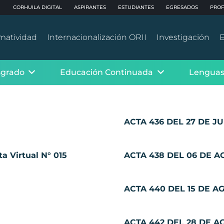
CORHUILA DIGITAL
ASPIRANTES
ESTUDIANTES
EGRESADOS
PROF
matividad
Internacionalización ORII
Investigación
E
sgrado
Educación Continuada
Lenguas
ACTA 436 DEL 27 DE JU
a Virtual N° 015
ACTA 438 DEL 06 DE A
ACTA 440 DEL 15 DE AGO
ACTA 442 DEL 28 DE A