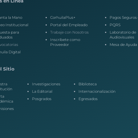
s en Línea
anta la Mano
CorhuilaPlus+
Pagos Seguros 
eo Institucional
Portal del Empleado
PQRS
uesta para
Trabaje con Nosotros
Laboratorio de
duados
Audiovisuales
Inscríbete como
vocatorias
Proveedor
Mesa de Ayuda
uila Digital
 Sitio
stra
Investigaciones
Biblioteca
itución
La Editorial
Internacionalización
rta
Posgrados
Egresados
démica
isiones