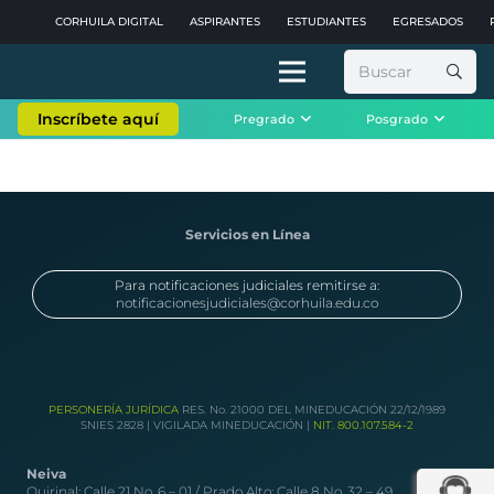
CORHUILA DIGITAL
ASPIRANTES
ESTUDIANTES
EGRESADOS
Buscar:
Inscríbete aquí
Pregrado
Posgrado
Servicios en Línea
Para notificaciones judiciales remitirse a:
notificacionesjudiciales@corhuila.edu.co
PERSONERÍA JURÍDICA
RES. No. 21000 DEL MINEDUCACIÓN 22/12/1989
SNIES 2828 | VIGILADA MINEDUCACIÓN |
NIT. 800.107.584-2
Neiva
Quirinal: Calle 21 No. 6 – 01 / Prado Alto: Calle 8 No. 32 – 49