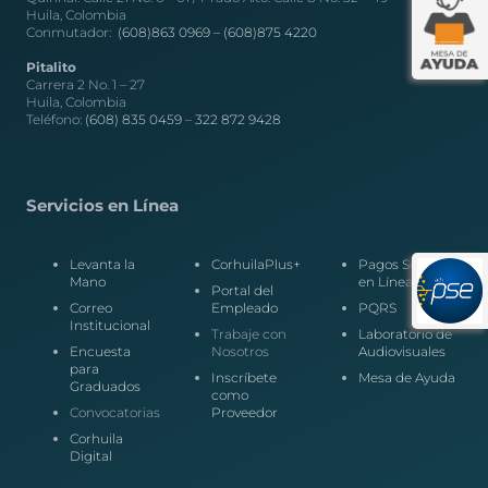
Huila, Colombia
Conmutador:
(608)863 0969 –
(608)875 4220
Pitalito
Carrera 2 No. 1 – 27
Huila, Colombia
Teléfono:
(608) 835 0459
–
322 872 9428
Servicios en Línea
Levanta la
CorhuilaPlus+
Pagos Seguros
Mano
en Línea
Portal del
Correo
Empleado
PQRS
Institucional
Trabaje con
Laboratorio de
Encuesta
Nosotros
Audiovisuales
para
Inscríbete
Mesa de Ayuda
Graduados
como
Convocatorias
Proveedor
Corhuila
Digital