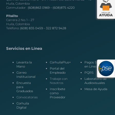
Huila, Colombia
Conmutador:
(608)863 0969 –
(608)875 4220
Pitalito
Carrera 2 No. 1 – 27
Huila, Colombia
Teléfono:
(608) 835 0459
–
322 872 9428
Servicios en Línea
Levanta la
CorhuilaPlus+
Pagos Seguros
Mano
en Línea
Portal del
Correo
Empleado
PQRS
Institucional
Trabaje con
Laboratorio de
Encuesta
Nosotros
Audiovisuales
para
Inscríbete
Mesa de Ayuda
Graduados
como
Convocatorias
Proveedor
Corhuila
Digital