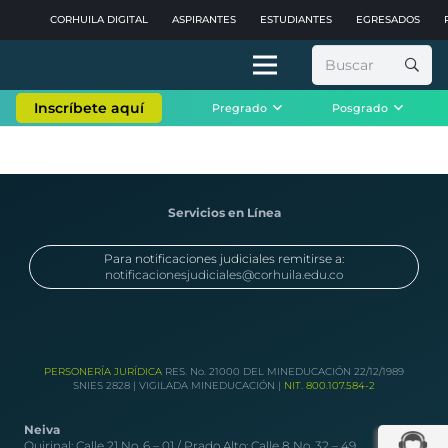
CORHUILA DIGITAL
ASPIRANTES
ESTUDIANTES
EGRESADOS
Buscar:
Inscríbete aquí
Pregrado
Posgrado
Servicios en Línea
Para notificaciones judiciales remitirse a:
notificacionesjudiciales@corhuila.edu.co
PERSONERÍA JURÍDICA
RES. No. 21000 DEL MINEDUCACIÓN 22/12/1989
SNIES 2828 | VIGILADA MINEDUCACIÓN |
NIT. 800.107.584-2
Neiva
Quirinal: Calle 21 No. 6 – 01 / Prado Alto: Calle 8 No. 32 – 49