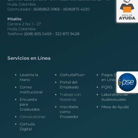
Huila, Colombia
Conmutador:
(608)863 0969 –
(608)875 4220
Pitalito
Carrera 2 No. 1 – 27
Huila, Colombia
Teléfono:
(608) 835 0459
–
322 872 9428
Servicios en Línea
Levanta la
CorhuilaPlus+
Pagos Seguros
Mano
en Línea
Portal del
Correo
Empleado
PQRS
Institucional
Trabaje con
Laboratorio de
Encuesta
Nosotros
Audiovisuales
para
Inscríbete
Mesa de Ayuda
Graduados
como
Convocatorias
Proveedor
Corhuila
Digital