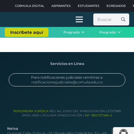
CORHUILA DIGITAL
ASPIRANTES
ESTUDIANTES
EGRESADOS
Buscar:
Inscríbete aquí
Pregrado
Posgrado
Servicios en Línea
Para notificaciones judiciales remitirse a:
notificacionesjudiciales@corhuila.edu.co
PERSONERÍA JURÍDICA
RES. No. 21000 DEL MINEDUCACIÓN 22/12/1989
SNIES 2828 | VIGILADA MINEDUCACIÓN |
NIT. 800.107.584-2
Neiva
Quirinal: Calle 21 No. 6 – 01 / Prado Alto: Calle 8 No. 32 – 49