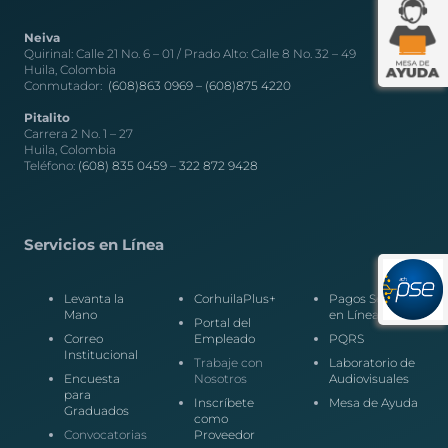
Neiva
Quirinal: Calle 21 No. 6 – 01 / Prado Alto: Calle 8 No. 32 – 49
Huila, Colombia
Conmutador:
(608)863 0969 –
(608)875 4220
Pitalito
Carrera 2 No. 1 – 27
Huila, Colombia
Teléfono:
(608) 835 0459
–
322 872 9428
Servicios en Línea
Levanta la
CorhuilaPlus+
Pagos Seguros
Mano
en Línea
Portal del
Correo
Empleado
PQRS
Institucional
Trabaje con
Laboratorio de
Encuesta
Nosotros
Audiovisuales
para
Inscríbete
Mesa de Ayuda
Graduados
como
Convocatorias
Proveedor