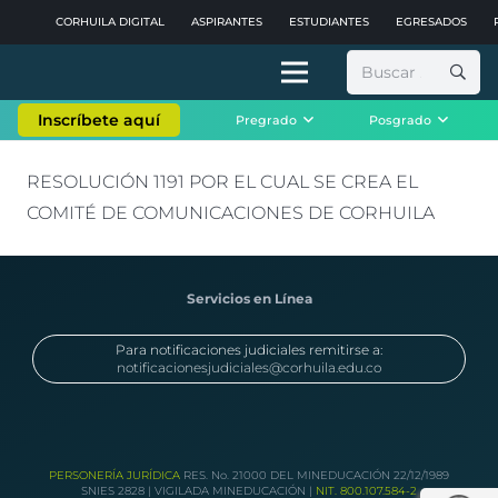
CORHUILA DIGITAL
ASPIRANTES
ESTUDIANTES
EGRESADOS
Buscar:
Inscríbete aquí
Pregrado
Posgrado
RESOLUCIÓN 1191 POR EL CUAL SE CREA EL
COMITÉ DE COMUNICACIONES DE CORHUILA
Servicios en Línea
Para notificaciones judiciales remitirse a:
notificacionesjudiciales@corhuila.edu.co
PERSONERÍA JURÍDICA
RES. No. 21000 DEL MINEDUCACIÓN 22/12/1989
SNIES 2828 | VIGILADA MINEDUCACIÓN |
NIT. 800.107.584-2