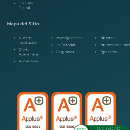
Corhuila
Digital
Mapa del Sitio
Nuestra
Investigaciones
Biblioteca
Institución
La Editorial
Internacionalizac
Oferta
Posgrados
Egresados
Académica
Admisiones