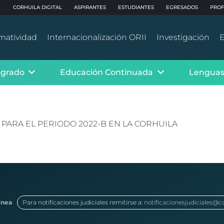
CORHUILA DIGITAL
ASPIRANTES
ESTUDIANTES
EGRESADOS
PROF
matividad
Internacionalización ORII
Investigación
E
sgrado
Educación Continuada
Lenguas
PARA EL PERIODO 2022-B EN LA CORHUILA
ínea
Para notificaciones judiciales remitirse a:
notificacionesjudiciales@c