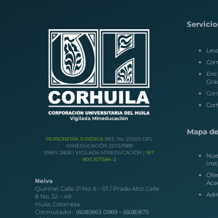
Servicio
Lev
Corr
Enc
Gra
Con
Corh
Mapa del
PERSONERÍA JURÍDICA
RES. No. 21000 DEL
MINEDUCACIÓN 22/12/1989
SNIES 2828 | VIGILADA MINEDUCACIÓN |
NIT.
Nue
800.107.584-2
Inst
Ofe
Neiva
Aca
Quirinal: Calle 21 No. 6 – 01 / Prado Alto: Calle
Adm
8 No. 32 – 49
Huila, Colombia
Conmutador:
(608)863 0969 –
(608)875