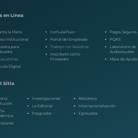
s en Línea
anta la Mano
CorhuilaPlus+
Pagos Seguros 
eo Institucional
Portal del Empleado
PQRS
uesta para
Trabaje con Nosotros
Laboratorio de
duados
Audiovisuales
Inscríbete como
vocatorias
Proveedor
Mesa de Ayuda
uila Digital
 Sitio
stra
Investigaciones
Biblioteca
itución
La Editorial
Internacionalización
rta
Posgrados
Egresados
démica
isiones