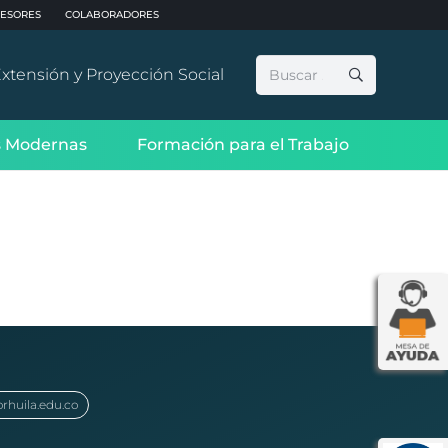
ESORES
COLABORADORES
Buscar:
xtensión y Proyección Social
 Modernas
Formación para el Trabajo
orhuila.edu.co