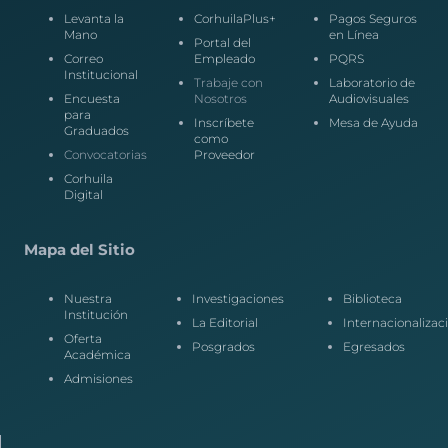
Levanta la
CorhuilaPlus+
Pagos Seguros
Mano
en Línea
Portal del
Correo
Empleado
PQRS
Institucional
Trabaje con
Laboratorio de
Encuesta
Nosotros
Audiovisuales
para
Inscríbete
Mesa de Ayuda
Graduados
como
Convocatorias
Proveedor
Corhuila
Digital
Mapa del Sitio
Nuestra
Investigaciones
Biblioteca
Institución
La Editorial
Internacionalizac
Oferta
Posgrados
Egresados
Académica
Admisiones