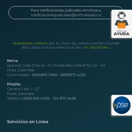
Para notificaciones judiciales remitirse a:
notificacionesjudiciales@corhuila.edu.co
PERSONERÍA JURÍDICA
RES. No. 21000 DEL MINEDUCACIÓN 22/12/1989
SNIES 2828 | VIGILADA MINEDUCACIÓN |
NIT. 800.107.584-2
Neiva
Quirinal: Calle 21 No. 6 – 01 / Prado Alto: Calle 8 No. 32 – 49
Huila, Colombia
Conmutador:
(608)863 0969 –
(608)875 4220
Pitalito
Carrera 2 No. 1 – 27
Huila, Colombia
Teléfono:
(608) 835 0459
–
322 872 9428
Servicios en Línea