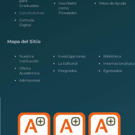
para
Inscríbete
Mesa de Ayuda
Graduados
como
Convocatorias
Proveedor
Corhuila
Digital
Mapa del Sitio
Nuestra
Investigaciones
Biblioteca
Institución
La Editorial
Internacionalizac
Oferta
Posgrados
Egresados
Académica
Admisiones