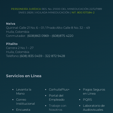
PERSONERÍA JURÍDICA
RES. No. 21000 DEL MINEDUCACIÓN 22/12/1989
SNIES 2828 | VIGILADA MINEDUCACIÓN |
NIT. 800.107.584-2
Neiva
Quirinal: Calle 21 No. 6 – 01 / Prado Alto: Calle 8 No. 32 – 49
Huila, Colombia
Conmutador:
(608)863 0969 –
(608)875 4220
Pitalito
Carrera 2 No. 1 – 27
Huila, Colombia
Teléfono:
(608) 835 0459
–
322 872 9428
Servicios en Línea
Levanta la
CorhuilaPlus+
Pagos Seguros
Mano
en Línea
Portal del
Correo
Empleado
PQRS
Institucional
Trabaje con
Laboratorio de
Encuesta
Nosotros
Audiovisuales