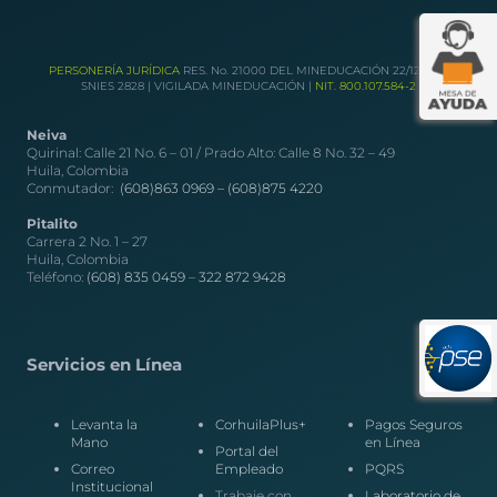
PERSONERÍA JURÍDICA
RES. No. 21000 DEL MINEDUCACIÓN 22/12/1989
SNIES 2828 | VIGILADA MINEDUCACIÓN |
NIT. 800.107.584-2
Neiva
Quirinal: Calle 21 No. 6 – 01 / Prado Alto: Calle 8 No. 32 – 49
Huila, Colombia
Conmutador:
(608)863 0969 –
(608)875 4220
Pitalito
Carrera 2 No. 1 – 27
Huila, Colombia
Teléfono:
(608) 835 0459
–
322 872 9428
Servicios en Línea
Levanta la
CorhuilaPlus+
Pagos Seguros
Mano
en Línea
Portal del
Correo
Empleado
PQRS
Institucional
Trabaje con
Laboratorio de