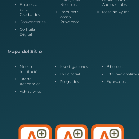
Encuesta
Nosotros
Audiovisuales
para
Inscríbete
Mesa de Ayuda
Graduados
como
Convocatorias
Proveedor
Corhuila
Digital
Mapa del Sitio
Nuestra
Investigaciones
Biblioteca
Institución
La Editorial
Internacionalizac
Oferta
Posgrados
Egresados
Académica
Admisiones