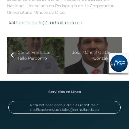
Nacional, Licenciada en Pedagogía de la Corporación
Universitaria Minuto de Dios.
katherine.bello@corhuila.edu.co
Carlos Francisco
José Manuel Gaitán
Tello Perdomo
González
Servicios en Línea
Para notificaciones judiciales remitirse a:
notificacionesjudiciales@corhuila.edu.co