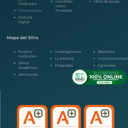
Inscríbete
Mesa de Ayuda
Graduados
como
Convocatorias
Proveedor
Corhuila
Digital
Mapa del Sitio
Nuestra
Investigaciones
Biblioteca
Institución
La Editorial
Internacionalizac
Oferta
Posgrados
Egresados
Académica
Admisiones