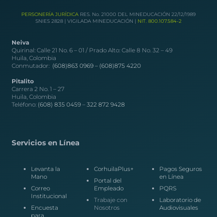
PERSONERÍA JURÍDICA
RES. No. 21000 DEL MINEDUCACIÓN 22/12/1989
SNIES 2828 | VIGILADA MINEDUCACIÓN |
NIT. 800.107.584-2
Neiva
Quirinal: Calle 21 No. 6 – 01 / Prado Alto: Calle 8 No. 32 – 49
Huila, Colombia
Conmutador:
(608)863 0969 –
(608)875 4220
Pitalito
Carrera 2 No. 1 – 27
Huila, Colombia
Teléfono:
(608) 835 0459
–
322 872 9428
Servicios en Línea
Levanta la
CorhuilaPlus+
Pagos Seguros
Mano
en Línea
Portal del
Correo
Empleado
PQRS
Institucional
Trabaje con
Laboratorio de
Encuesta
Nosotros
Audiovisuales
para