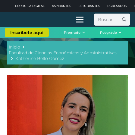
CORHUILA DIGITAL
ASPIRANTES
ESTUDIANTES
EGRESADOS
Buscar:
Inscríbete aquí
Pregrado
Posgrado
Inicio
Facultad de Ciencias Económicas y Administrativas
Katherine Bello Gómez