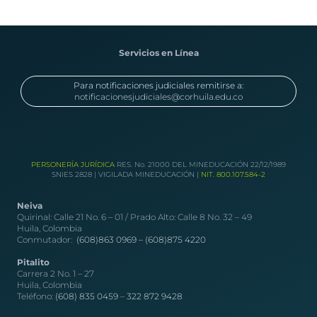
Servicios en Línea
Para notificaciones judiciales remitirse a:
notificacionesjudiciales@corhuila.edu.co
PERSONERÍA JURÍDICA
RES. No. 21000 DEL MINEDUCACIÓN 22/12/1989
SNIES 2828 | VIGILADA MINEDUCACIÓN |
NIT. 800.107.584-2
Neiva
Quirinal: Calle 21 No. 6 – 01 / Prado Alto: Calle 8 No. 32 – 49
Huila, Colombia
Conmutador:
(608)863 0969 –
(608)875 4220
Pitalito
Carrera 2 No. 1 – 27
Huila, Colombia
Teléfono:
(608) 835 0459
–
322 872 9428