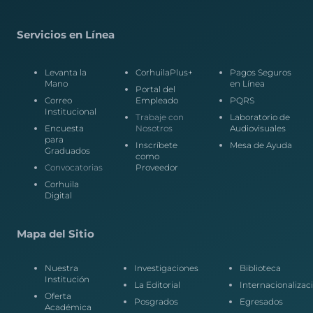
Servicios en Línea
Levanta la
CorhuilaPlus+
Pagos Seguros
Mano
en Línea
Portal del
Correo
Empleado
PQRS
Institucional
Trabaje con
Laboratorio de
Encuesta
Nosotros
Audiovisuales
para
Inscríbete
Mesa de Ayuda
Graduados
como
Convocatorias
Proveedor
Corhuila
Digital
Mapa del Sitio
Nuestra
Investigaciones
Biblioteca
Institución
La Editorial
Internacionalizac
Oferta
Posgrados
Egresados
Académica