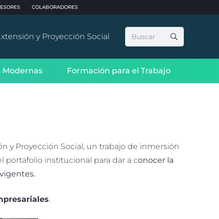
ESORES
COLABORADORES
Buscar:
xtensión y Proyección Social
 Modernas
Formación para el Trabajo
ón y Proyección Social, un trabajo de inmersión
 portafolio institucional para dar a c
onocer la
 vigentes.
mpresariales
.