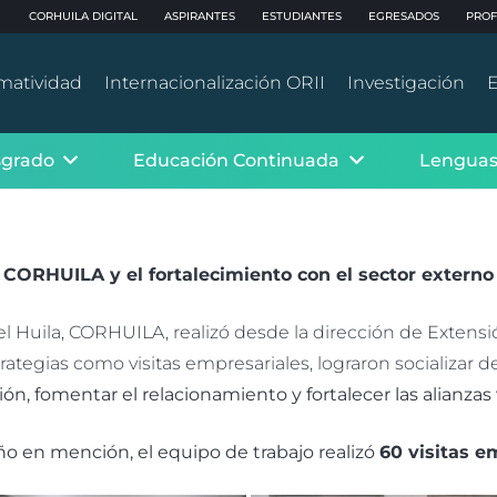
CORHUILA DIGITAL
ASPIRANTES
ESTUDIANTES
EGRESADOS
PROF
matividad
Internacionalización ORII
Investigación
E
sgrado
Educación Continuada
Lenguas
CORHUILA y el fortalecimiento con el sector externo
del Huila, CORHUILA, realizó desde la dirección de Extensi
rategias como visitas empresariales, lograron socializar del
ón, fomentar el relacionamiento y fortalecer las alianzas
ño en mención, el equipo de trabajo realizó
60 visitas e