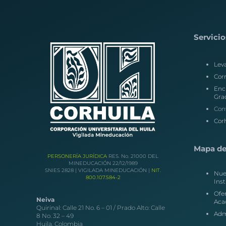
Servicio
Lev
Corr
Enc
Gra
Con
Corh
Mapa del
PERSONERÍA JURÍDICA
RES. No. 21000 DEL
MINEDUCACIÓN 22/12/1989
SNIES 2828 | VIGILADA MINEDUCACIÓN |
NIT.
Nue
800.107.584-2
Inst
Ofe
Neiva
Aca
Quirinal: Calle 21 No. 6 – 01 / Prado Alto: Calle
Adm
8 No. 32 – 49
Huila, Colombia