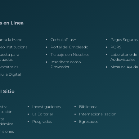
s en Línea
anta la Mano
CorhuilaPlus+
Pagos Seguros 
eo Institucional
Portal del Empleado
PQRS
uesta para
Trabaje con Nosotros
Laboratorio de
duados
Audiovisuales
Inscríbete como
vocatorias
Proveedor
Mesa de Ayuda
uila Digital
 Sitio
stra
Investigaciones
Biblioteca
itución
La Editorial
Internacionalización
rta
Posgrados
Egresados
démica
isiones