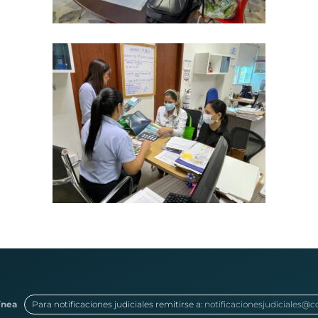
ínea
Para notificaciones judiciales remitirse a:
notificacionesjudiciales@c