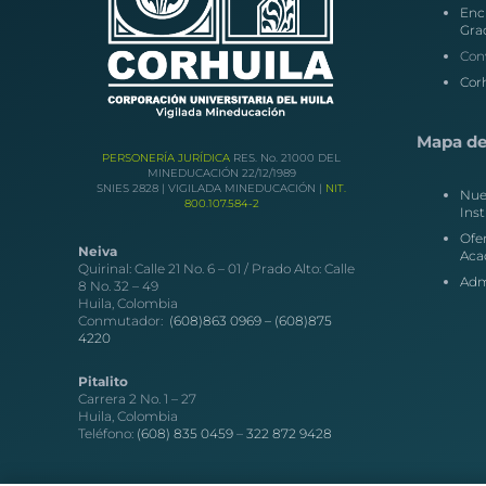
Enc
Gra
Con
Corh
Mapa del
PERSONERÍA JURÍDICA
RES. No. 21000 DEL
MINEDUCACIÓN 22/12/1989
SNIES 2828 | VIGILADA MINEDUCACIÓN |
NIT.
Nue
800.107.584-2
Inst
Ofe
Neiva
Aca
Quirinal: Calle 21 No. 6 – 01 / Prado Alto: Calle
Adm
8 No. 32 – 49
Huila, Colombia
Conmutador:
(608)863 0969 –
(608)875
4220
Pitalito
Carrera 2 No. 1 – 27
Huila, Colombia
Teléfono:
(608) 835 0459
–
322 872 9428