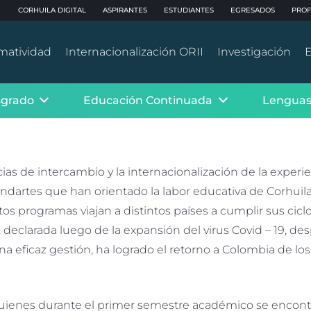
CORHUILA DIGITAL
ASPIRANTES
ESTUDIANTES
EGRESADOS
PROF
matividad
Internacionalización ORII
Investigación
E
sgrado
Educación Continuada
Lenguas
cias de intercambio y la internacionalización de la expe
andartes que han orientado la labor educativa de Corhuil
tos programas viajan a distintos países a cumplir sus cicl
, declarada luego de la expansión del virus Covid – 19, d
na eficaz gestión, ha logrado el retorno a Colombia de l
 quienes durante el primer semestre académico se encont