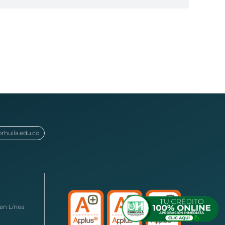
orhuila.edu.co
en Línea