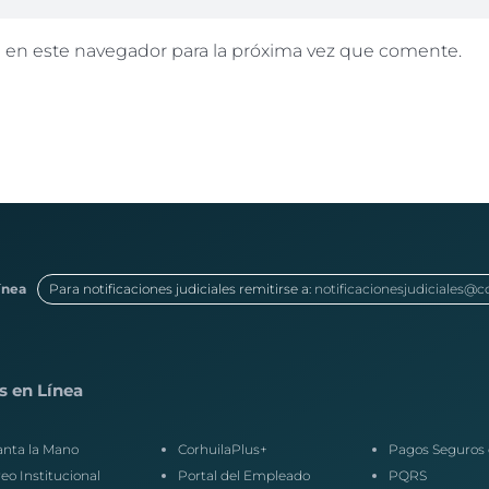
 en este navegador para la próxima vez que comente.
ínea
Para notificaciones judiciales remitirse a:
notificacionesjudiciales@c
s en Línea
anta la Mano
CorhuilaPlus+
Pagos Seguros 
eo Institucional
Portal del Empleado
PQRS