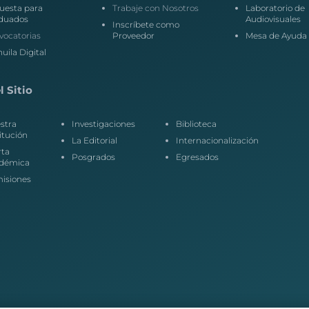
uesta para
Trabaje con Nosotros
Laboratorio de
duados
Audiovisuales
Inscríbete como
vocatorias
Proveedor
Mesa de Ayuda
uila Digital
 Sitio
stra
Investigaciones
Biblioteca
itución
La Editorial
Internacionalización
rta
Posgrados
Egresados
démica
isiones