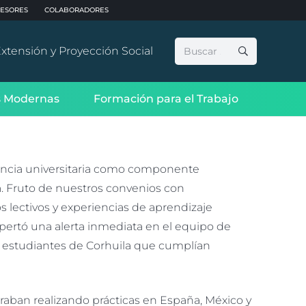
ESORES
COLABORADORES
Buscar:
xtensión y Proyección Social
 Modernas
Formación para el Trabajo
riencia universitaria como componente
a. Fruto de nuestros convenios con
os lectivos y experiencias de aprendizaje
espertó una alerta inmediata en el equipo de
os estudiantes de Corhuila que cumplían
raban realizando prácticas en España, México y