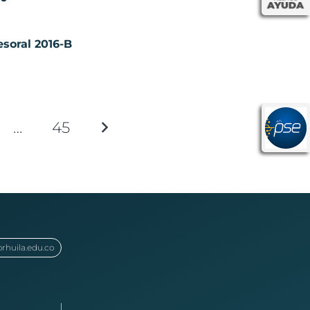
esoral 2016-B
…
45
orhuila.edu.co