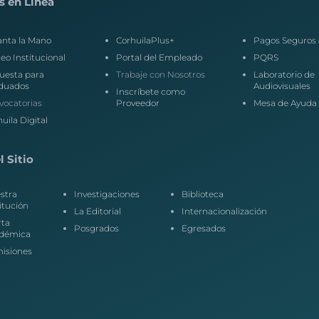
s en Línea
anta la Mano
CorhuilaPlus+
Pagos Seguros 
eo Institucional
Portal del Empleado
PQRS
uesta para
Trabaje con Nosotros
Laboratorio de
duados
Audiovisuales
Inscríbete como
vocatorias
Proveedor
Mesa de Ayuda
uila Digital
 Sitio
stra
Investigaciones
Biblioteca
itución
La Editorial
Internacionalización
rta
Posgrados
Egresados
démica
isiones