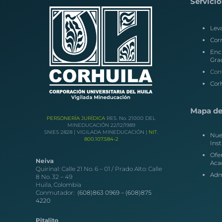
Servicio
Lev
Corr
Enc
Gra
Con
Corh
Mapa del
PERSONERÍA JURÍDICA
RES. No. 21000 DEL
MINEDUCACIÓN 22/12/1989
SNIES 2828 | VIGILADA MINEDUCACIÓN |
NIT.
Nue
800.107.584-2
Inst
Ofe
Neiva
Aca
Quirinal: Calle 21 No. 6 – 01 / Prado Alto: Calle
Adm
8 No. 32 – 49
Huila, Colombia
Conmutador:
(608)863 0969 –
(608)875
4220
Pitalito