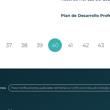
Plan de Desarrollo Prof
37
38
39
40
41
42
43
ínea
Para notificaciones judiciales remitirse a:
notificacionesjudiciales@c