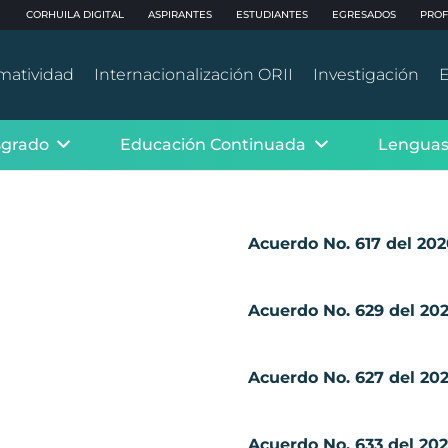
CORHUILA DIGITAL
ASPIRANTES
ESTUDIANTES
EGRESADOS
PROF
matividad
Internacionalización ORII
Investigación
E
sgrado
Educación Continuada
Lenguas
Acuerdo No. 617 del 20
Acuerdo No. 629 del 20
Acuerdo No. 627 del 20
Acuerdo No. 633 del 20