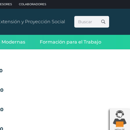
ESORES
COLABORADORES
Buscar:
xtensión y Proyección Social
 Modernas
Formación para el Trabajo
20
20
20
20