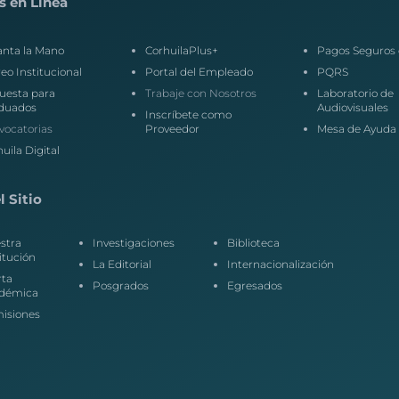
s en Línea
anta la Mano
CorhuilaPlus+
Pagos Seguros 
eo Institucional
Portal del Empleado
PQRS
uesta para
Trabaje con Nosotros
Laboratorio de
duados
Audiovisuales
Inscríbete como
vocatorias
Proveedor
Mesa de Ayuda
uila Digital
 Sitio
stra
Investigaciones
Biblioteca
itución
La Editorial
Internacionalización
rta
Posgrados
Egresados
démica
isiones