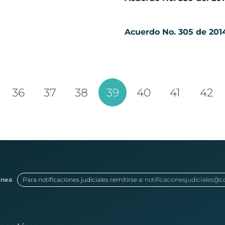
Acuerdo No. 305 de 201
36
37
38
39
40
41
42
ínea
Para notificaciones judiciales remitirse a:
notificacionesjudiciales@c