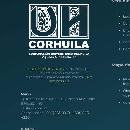
Servicio
Lev
Corr
Enc
Gra
Con
Corh
Mapa del
PERSONERÍA JURÍDICA
RES. No. 21000 DEL
MINEDUCACIÓN 22/12/1989
SNIES 2828 | VIGILADA MINEDUCACIÓN |
NIT.
Nue
800.107.584-2
Inst
Ofe
Neiva
Aca
Quirinal: Calle 21 No. 6 – 01 / Prado Alto: Calle
Adm
8 No. 32 – 49
Huila, Colombia
Conmutador:
(608)863 0969 –
(608)875
4220
Pitalito