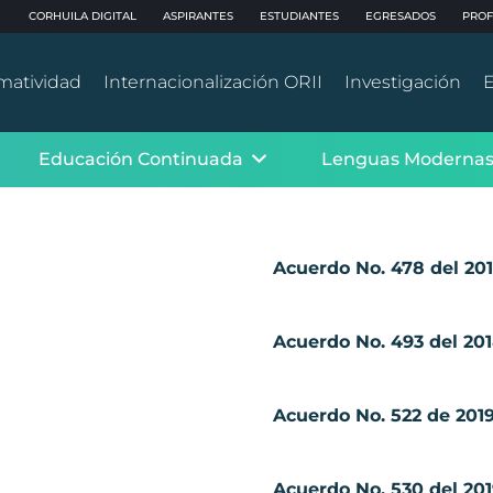
CORHUILA DIGITAL
ASPIRANTES
ESTUDIANTES
EGRESADOS
PROF
matividad
Internacionalización ORII
Investigación
E
Educación Continuada
Lenguas Moderna
Acuerdo No. 478 del 20
Acuerdo No. 493 del 20
Acuerdo No. 522 de 201
Acuerdo No. 530 del 20