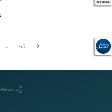
4
…
45
orhuila.edu.co