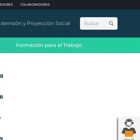
ESORES
COLABORADORES
Buscar:
xtensión y Proyección Social
s
Formación para el Trabajo
18
18
9
19