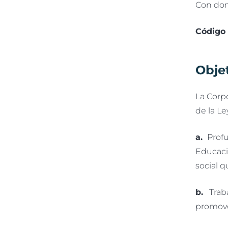
Con domi
Código
Objet
La Corpo
de la Le
a.
Profu
Educació
social q
b.
Trabaj
promover