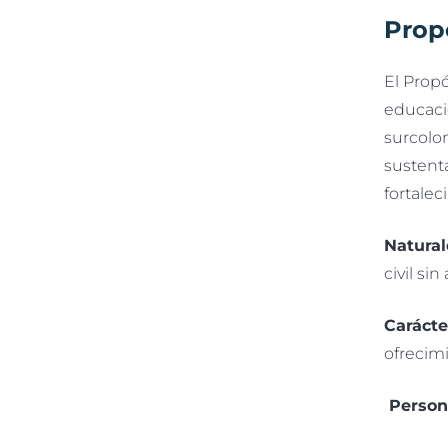
Propó
El Propó
educació
surcolo
sustent
fortalec
Natural
civil si
Carácte
ofrecimi
Person