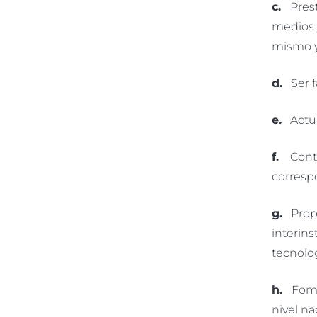
c.
Prest
medios y
mismo y 
d.
Ser fa
e.
Actuar
f.
Contrib
corresp
g.
Propen
interins
tecnolo
h.
Fomen
nivel na