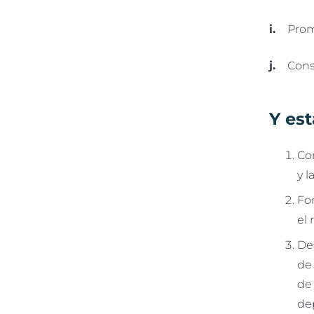
i.
Promov
j.
Conser
Y est
Co
y l
Fom
el 
Des
de 
de 
de