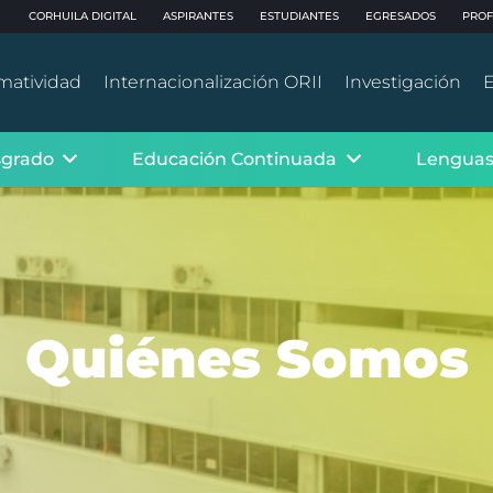
CORHUILA DIGITAL
ASPIRANTES
ESTUDIANTES
EGRESADOS
PROF
matividad
Internacionalización ORII
Investigación
E
sgrado
Educación Continuada
Lenguas
Quiénes Somos