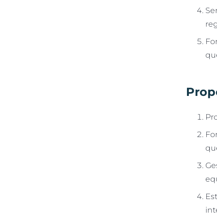
Ser
reg
Fo
que
Prop
Pro
Fo
que
Ge
eq
Es
int