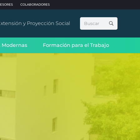
ESORES
COLABORADORES
Buscar:
xtensión y Proyección Social
 Modernas
Formación para el Trabajo