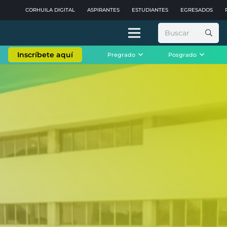
CORHUILA DIGITAL
ASPIRANTES
ESTUDIANTES
EGRESADOS
Buscar:
Inscríbete aquí
Pregrado
Posgrado