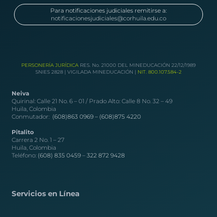
Para notificaciones judiciales remitirse a:
notificacionesjudiciales@corhuila.edu.co
PERSONERÍA JURÍDICA
RES. No. 21000 DEL MINEDUCACIÓN 22/12/1989
SNIES 2828 | VIGILADA MINEDUCACIÓN |
NIT. 800.107.584-2
Neiva
Quirinal: Calle 21 No. 6 – 01 / Prado Alto: Calle 8 No. 32 – 49
Huila, Colombia
Conmutador:
(608)863 0969 –
(608)875 4220
Pitalito
Carrera 2 No. 1 – 27
Huila, Colombia
Teléfono:
(608) 835 0459
–
322 872 9428
Servicios en Línea