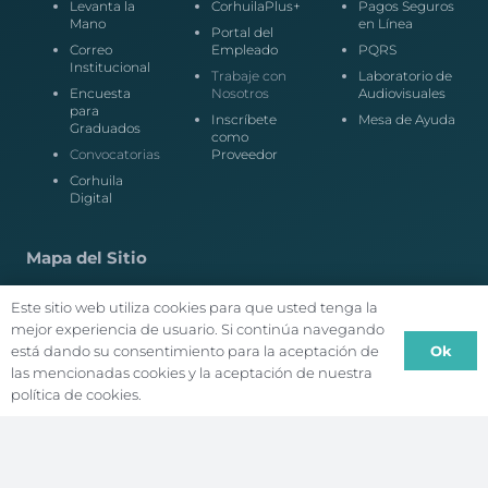
Levanta la
CorhuilaPlus+
Pagos Seguros
Mano
en Línea
Portal del
Correo
Empleado
PQRS
Institucional
Trabaje con
Laboratorio de
Encuesta
Nosotros
Audiovisuales
para
Inscríbete
Mesa de Ayuda
Graduados
como
Convocatorias
Proveedor
Corhuila
Digital
Mapa del Sitio
Este sitio web utiliza cookies para que usted tenga la
Nuestra
Investigaciones
Biblioteca
Institución
mejor experiencia de usuario. Si continúa navegando
La Editorial
Internacionalizac
Ok
está dando su consentimiento para la aceptación de
Oferta
Posgrados
Egresados
Académica
las mencionadas cookies y la aceptación de nuestra
política de cookies.
Admisiones