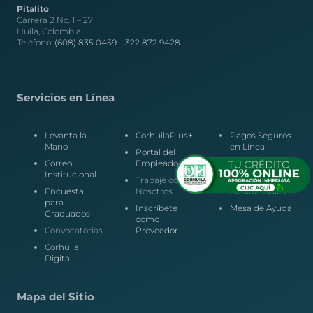
Pitalito
Carrera 2 No. 1 – 27
Huila, Colombia
Teléfono:
(608) 835 0459
–
322 872 9428
Servicios en Línea
Levanta la
CorhuilaPlus+
Pagos Seguros
Mano
en Línea
Portal del
Correo
Empleado
PQRS
Institucional
Trabaje con
Laboratorio de
Encuesta
Nosotros
Audiovisuales
para
Inscríbete
Mesa de Ayuda
Graduados
como
Convocatorias
Proveedor
Corhuila
Digital
Mapa del Sitio