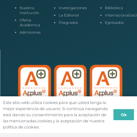
Nuestra
Investigaciones
Biblioteca
Institución
La Editorial
Internacionalizac
Oferta
Posgrados
Egresados
Académica
Admisiones
Este sitio web utiliza cookies para que usted tenga la
mejor experiencia de usuario. Si continúa navegando
Ok
está dando su consentimiento para la aceptación de
las mencionadas cookies y la aceptación de nuestra
política de cookies.