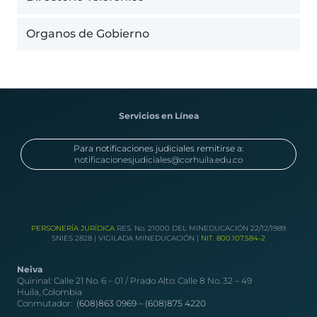
Organos de Gobierno
Servicios en Línea
Para notificaciones judiciales remitirse a:
notificacionesjudiciales@corhuila.edu.co
PERSONERÍA JURÍDICA
RES. No. 21000 DEL MINEDUCACIÓN 22/12/1989
SNIES 2828 | VIGILADA MINEDUCACIÓN |
NIT. 800.107.584-2
Neiva
Quirinal: Calle 21 No. 6 – 01 / Prado Alto: Calle 8 No. 32 – 49
Huila, Colombia
Conmutador:
(608)863 0969 –
(608)875 4220