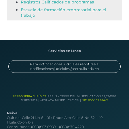
Registros Calificados de programas
Escuela de formación empresarial para el
trabajo
Servicios en Línea
Para notificaciones judiciales remitirse a:
notificacionesjudiciales@corhuila.edu.co
PERSONERÍA JURÍDICA
RES. No. 21000 DEL MINEDUCACIÓN 22/12/1989
SNIES 2828 | VIGILADA MINEDUCACIÓN |
NIT. 800.107.584-2
Neiva
Quirinal: Calle 21 No. 6 – 01 / Prado Alto: Calle 8 No. 32 – 49
Huila, Colombia
Conmutador:
(608)863 0969 –
(608)875 4220