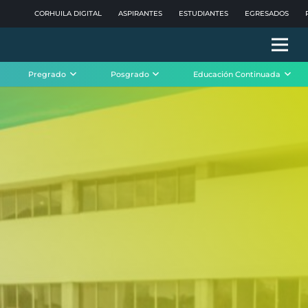
CORHUILA DIGITAL
ASPIRANTES
ESTUDIANTES
EGRESADOS
Pregrado
Posgrado
Educación Continuada