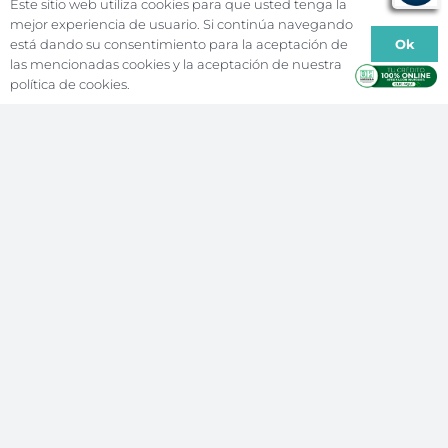
Este sitio web utiliza cookies para que usted tenga la
mejor experiencia de usuario. Si continúa navegando
Nuestra
Investigaciones
Biblioteca
Ok
está dando su consentimiento para la aceptación de
Institución
La Editorial
Internacionalizac
las mencionadas cookies y la aceptación de nuestra
Oferta
política de cookies.
Posgrados
Egresados
Académica
Admisiones