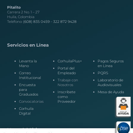
Pitalito
Carrera 2 No. 1 – 27
Huila, Colombia
Teléfono:
(608) 835 0459
–
322 872 9428
Servicios en Línea
Levanta la
CorhuilaPlus+
Pagos Seguros
Mano
en Línea
Portal del
Correo
Empleado
PQRS
Institucional
Trabaje con
Laboratorio de
Encuesta
Nosotros
Audiovisuales
para
Inscríbete
Mesa de Ayuda
Graduados
como
Convocatorias
Proveedor
Corhuila
Digital
Mapa del Sitio